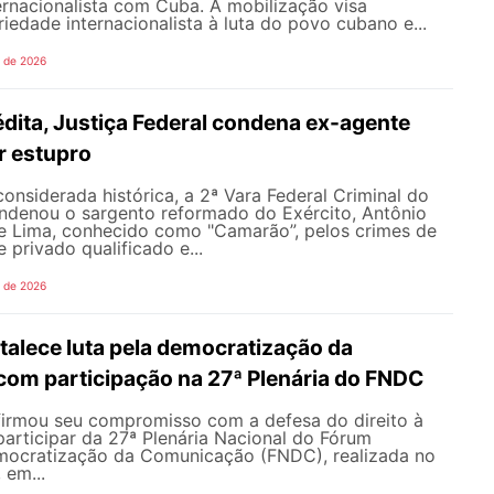
ernacionalista com Cuba. A mobilização visa
riedade internacionalista à luta do povo cubano e...
o de 2026
dita, Justiça Federal condena ex-agente
or estupro
nsiderada histórica, a 2ª Vara Federal Criminal do
ondenou o sargento reformado do Exército, Antônio
de Lima, conhecido como "Camarão”, pelos crimes de
 privado qualificado e...
o de 2026
alece luta pela democratização da
om participação na 27ª Plenária do FNDC
rmou seu compromisso com a defesa do direito à
articipar da 27ª Plenária Nacional do Fórum
mocratização da Comunicação (FNDC), realizada no
 em...