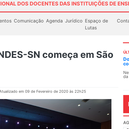
IONAL DOS DOCENTES DAS INSTITUIÇÕES DE ENS
entos
Comunicação
Agenda
Jurídico
Espaço de
Cont
Lutas
ANDES-SN começa em São
ÚL
AN
So
13
O 
co
dia
Atualizado em 09 de Fevereiro de 2020 às 22h25