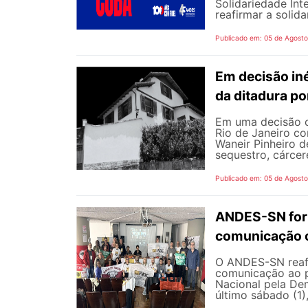
Solidariedade Int
reafirmar a solida
Publicado em: 05 de Agost
Em decisão iné
da ditadura p
Em uma decisão co
Rio de Janeiro c
Waneir Pinheiro 
sequestro, cárcere
Publicado em: 05 de Agost
ANDES-SN fort
comunicação c
O ANDES-SN reafi
comunicação ao p
Nacional pela De
último sábado (1),