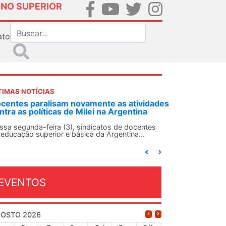
INO SUPERIOR
ato
TIMAS NOTÍCIAS
DES-SN convoca docentes para Dia de
lidariedade Internacionalista com Cuba em
 de agosto
ANDES-SN conclama suas seções sindicais e o
njunto da categoria docente a construírem, no
...
EVENTOS