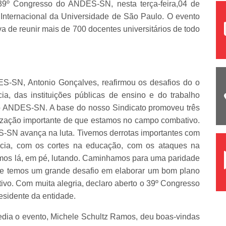
o 39º Congresso do ANDES-SN, nesta terça-feira,04 de
o Internacional da Universidade de São Paulo. O evento
va de reunir mais de 700 docentes universitários de todo
S-SN, Antonio Gonçalves, reafirmou os desafios do o
a, das instituições públicas de ensino e do trabalho
o ANDES-SN. A base do nosso Sindicato promoveu três
ização importante de que estamos no campo combativo.
S-SN avança na luta. Tivemos derrotas importantes com
ncia, com os cortes na educação, com os ataques na
emos lá, em pé, lutando. Caminhamos para uma paridade
 que temos um grande desafio em elaborar um bom plano
ativo. Com muita alegria, declaro aberto o 39º Congresso
esidente da entidade.
edia o evento, Michele Schultz Ramos, deu boas-vindas