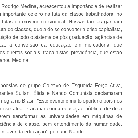
 Rodrigo Medina, acrescentou a importância de realizar
mportante celeiro na luta da classe trabalhadora, no
e lutas do movimento sindical. Nossas tarefas ganham
a de classes, que a de se converter a crise capitalista,
truição de todo o sistema de pós graduação, agências de
gica, a conversão da educação em mercadoria, que
s direitos sociais, trabalhistas, previdência, que estão
lanou Medina.
s poesias do grupo Coletivo de Esquerda Força Ativa,
grantes Suilan, Élida e Nando Comunista declamaram
a negra no Brasil. “Este evento é muito oportuno pois nós
m sucatear e acabar com a educação pública, desde a
Querem transformar as universidades em máquinas de
iência de classe, sem entendimento da humanidade.
 em favor da educação”, pontuou Nando.