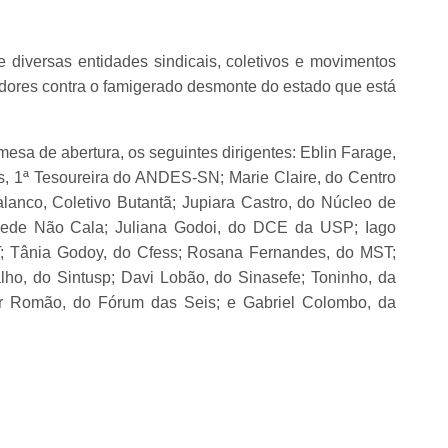
 diversas entidades sindicais, coletivos e movimentos
hadores contra o famigerado desmonte do estado que está
esa de abertura, os seguintes dirigentes: Eblin Farage,
, 1ª Tesoureira do ANDES-SN; Marie Claire, do Centro
lanco, Coletivo Butantã; Jupiara Castro, do Núcleo de
Rede Não Cala; Juliana Godoi, do DCE da USP; Iago
; Tânia Godoy, do Cfess; Rosana Fernandes, do MST;
o, do Sintusp; Davi Lobão, do Sinasefe; Toninho, da
er Romão, do Fórum das Seis; e Gabriel Colombo, da