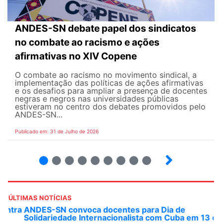
ANDES-SN debate papel dos sindicatos
no combate ao racismo e ações
afirmativas no XIV Copene
O combate ao racismo no movimento sindical, a
implementação das políticas de ações afirmativas
e os desafios para ampliar a presença de docentes
negras e negros nas universidades públicas
estiveram no centro dos debates promovidos pelo
ANDES-SN...
Publicado em: 31 de Julho de 2026
2
3
4
5
6
7
8
9
ÚLTIMAS NOTÍCIAS
ANDES-SN convoca docentes para Dia de
Solidariedade Internacionalista com Cuba em 13 de