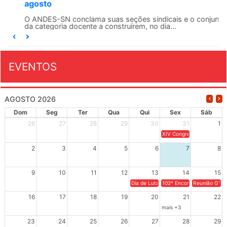
agosto
O ANDES-SN conclama suas seções sindicais e o conjunto
da categoria docente a construírem, no dia...
EVENTOS
AGOSTO 2026
Dom
Seg
Ter
Qua
Qui
Sex
Sáb
26
27
28
29
30
31
1
XIV Congresso Brasileiro 
2
3
4
5
6
7
8
9
10
11
12
13
14
15
Dia de Luta em Defesa de Cuba e da S
102º Encontro da Regional
Reunião GTPE
16
17
18
19
20
21
22
mais +3