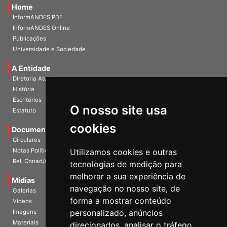
Home
InformANDES PDF
InformANDES Online
Publicações
Universidade e Sociedade
A Entidade
Diretoria Atual
História
O nosso site usa
Escritórios
Estatuto
cookies
Documentos
Circulares
Utilizamos cookies e outras
Notas Políticas
tecnologias de medição para
Rel. Conad/Congresso
melhorar a sua experiência de
navegação no nosso site, de
Mídias
Galerias
forma a mostrar conteúdo
Vídeos
personalizado, anúncios
Imagens
direcionados, analisar o tráfego