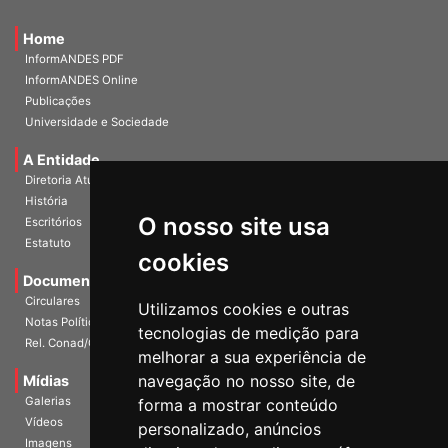
Home
InformANDES PDF
InformANDES Online
Publicações
Universidade e Sociedade
A Entidade
Diretoria Atual
História
O nosso site usa
Escritórios
Estatuto
cookies
Documentos
Circulares
Utilizamos cookies e outras
Notas Políticas
tecnologias de medição para
Rel. Conad/Congresso
melhorar a sua experiência de
navegação no nosso site, de
Mídias
Galerias
forma a mostrar conteúdo
Vídeos
personalizado, anúncios
Imagens