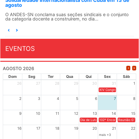
Solidariedade Internacionalista com Cuba em 13 de
agosto
O ANDES-SN conclama suas seções sindicais e o conjunto
da categoria docente a construírem, no dia...
EVENTOS
AGOSTO 2026
Dom
Seg
Ter
Qua
Qui
Sex
Sáb
26
27
28
29
30
31
1
XIV Congresso Brasileiro 
2
3
4
5
6
7
8
9
10
11
12
13
14
15
Dia de Luta em Defesa de Cuba e da S
102º Encontro da Regional
Reunião GTPE
16
17
18
19
20
21
22
mais +3