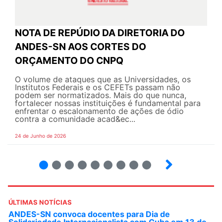
NOTA DE REPÚDIO DA DIRETORIA DO
ANDES-SN AOS CORTES DO
ORÇAMENTO DO CNPQ
O volume de ataques que as Universidades, os
Institutos Federais e os CEFETs passam não
podem ser normatizados. Mais do que nunca,
fortalecer nossas instituições é fundamental para
enfrentar o escalonamento de ações de ódio
contra a comunidade acad&ec...
24 de Junho de 2026
2
3
4
5
6
7
8
9
ÚLTIMAS NOTÍCIAS
ANDES-SN convoca docentes para Dia de