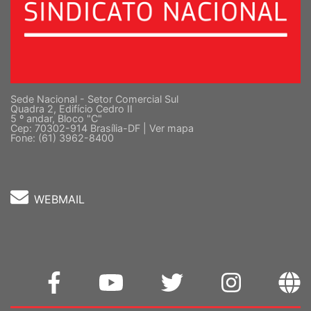
Sede Nacional - Setor Comercial Sul
Quadra 2, Edifício Cedro II
5 º andar, Bloco "C"
Cep: 70302-914 Brasília-DF |
Ver mapa
Fone: (61) 3962-8400
WEBMAIL