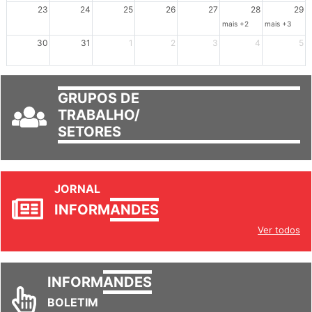
23
24
25
26
27
28
29
mais +2
mais +3
30
31
1
2
3
4
5
GRUPOS DE
TRABALHO/
SETORES
JORNAL
INFORM
ANDES
Ver todos
INFORM
ANDES
BOLETIM