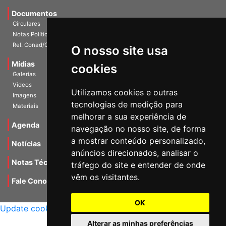
Documentos
Circulares
Notas Políticas
Rel. Conad/Congresso
O nosso site usa
Mídias
cookies
Galerias
Vídeos
Utilizamos cookies e outras
Imagens
tecnologias de medição para
Materiais
melhorar a sua experiência de
Agenda
navegação no nosso site, de forma
a mostrar conteúdo personalizado,
Notícias
anúncios direcionados, analisar o
Notas Técnicas
tráfego do site e entender de onde
vêm os visitantes.
Fale Conocsco
MANTIDO POR Camaleão Soft
OK
Update cookies preferences
Alterar as minhas preferências