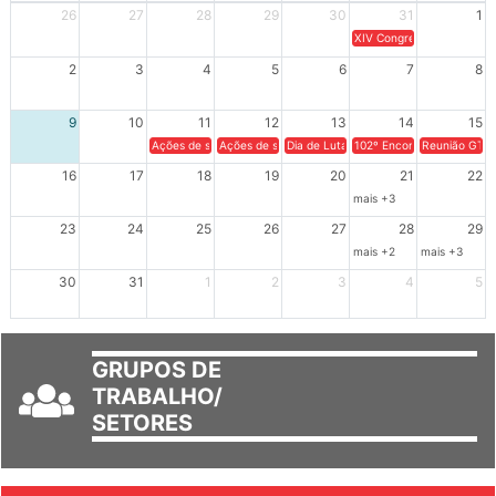
26
27
28
29
30
31
1
XIV Congresso Brasileiro 
2
3
4
5
6
7
8
9
10
11
12
13
14
15
Ações de solidariedade a Cuba no Rio Grande do Sul - 100 anos 
Ações de solidariedade a Cuba no Rio Grande do Su
Dia de Luta em Defesa de Cuba e da S
102º Encontro da Regional
Reunião GTPE
16
17
18
19
20
21
22
mais +3
23
24
25
26
27
28
29
mais +2
mais +3
30
31
1
2
3
4
5
GRUPOS DE
TRABALHO/
SETORES