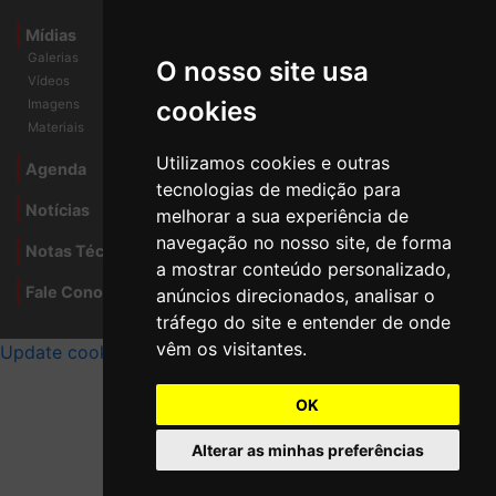
Rel. Conad/Congresso
Mídias
O nosso site usa
Galerias
Vídeos
cookies
Imagens
Materiais
Utilizamos cookies e outras
Agenda
tecnologias de medição para
melhorar a sua experiência de
Notícias
navegação no nosso site, de forma
a mostrar conteúdo personalizado,
Notas Técnicas
anúncios direcionados, analisar o
Fale Conocsco
tráfego do site e entender de onde
MANTIDO POR Camaleão Soft
vêm os visitantes.
Update cookies preferences
OK
Alterar as minhas preferências