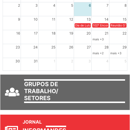
2
3
4
5
6
7
8
9
10
11
12
13
14
15
Dia de Luta em Defesa de Cuba e da S
102º Encontro da Regional
Reunião GTPE
16
17
18
19
20
21
22
mais +3
23
24
25
26
27
28
29
mais +2
mais +3
30
31
1
2
3
4
5
GRUPOS DE
TRABALHO/
SETORES
JORNAL