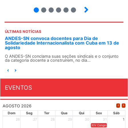
2
3
4
5
6
ÚLTIMAS NOTÍCIAS
 para Dia de
Em decisão inédita, Justiça Fed
ista com Cuba em 13 de
agente da ditadura por estupro
Em uma decisão considerada histórica
Criminal do Rio de Janeiro condenou o
s sindicais e o conjunto
m, no dia...
EVENTOS
AGOSTO 2026
Dom
Seg
Ter
Qua
Qui
Sex
Sáb
26
27
28
29
30
31
1
XIV Congresso Brasileiro 