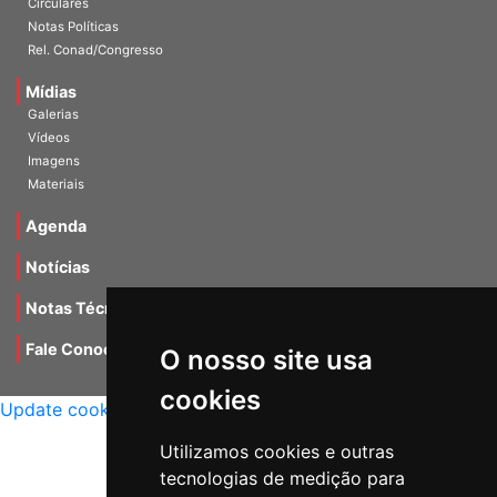
Circulares
Notas Políticas
Rel. Conad/Congresso
Mídias
Galerias
Vídeos
Imagens
Materiais
Agenda
Notícias
Notas Técnicas
Fale Conocsco
O nosso site usa
MANTIDO POR Camaleão Soft
cookies
Update cookies preferences
Utilizamos cookies e outras
tecnologias de medição para