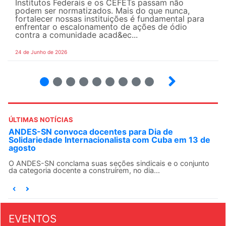
Institutos Federais e os CEFETs passam não
podem ser normatizados. Mais do que nunca,
fortalecer nossas instituições é fundamental para
enfrentar o escalonamento de ações de ódio
contra a comunidade acad&ec...
24 de Junho de 2026
2
3
4
5
6
7
8
9
ÚLTIMAS NOTÍCIAS
ANDES-SN convoca docentes para Dia de
Solidariedade Internacionalista com Cuba em 13 de
agosto
O ANDES-SN conclama suas seções sindicais e o conjunto
da categoria docente a construírem, no dia...
EVENTOS