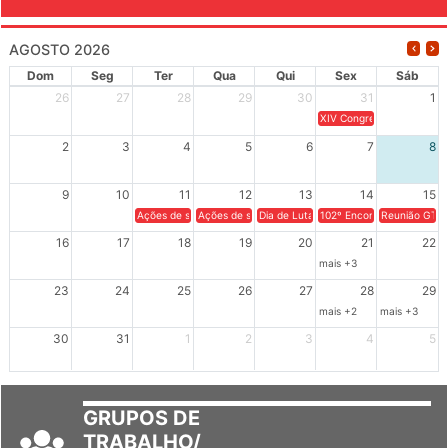
AGOSTO 2026
Dom
Seg
Ter
Qua
Qui
Sex
Sáb
26
27
28
29
30
31
1
XIV Congresso Brasileiro 
2
3
4
5
6
7
8
9
10
11
12
13
14
15
Ações de solidariedade a Cuba no Rio Grande do Sul - 100 anos 
Ações de solidariedade a Cuba no Rio Grande do Su
Dia de Luta em Defesa de Cuba e da S
102º Encontro da Regional
Reunião GTPE
16
17
18
19
20
21
22
mais +3
23
24
25
26
27
28
29
mais +2
mais +3
30
31
1
2
3
4
5
GRUPOS DE
TRABALHO/