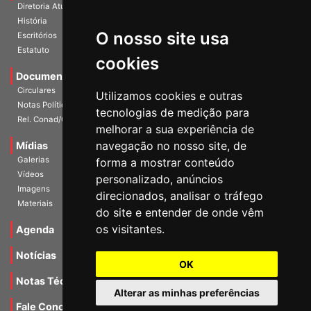
Diretoria Atual
História
O nosso site usa
Escritórios
Estatuto
cookies
Documentos
Circulares
Utilizamos cookies e outras
Notas Políticas
tecnologias de medição para
Rel. Conad/Congresso
melhorar a sua experiência de
navegação no nosso site, de
Mídias
Galerias
forma a mostrar conteúdo
Vídeos
personalizado, anúncios
Imagens
direcionados, analisar o tráfego
Materiais
do site e entender de onde vêm
os visitantes.
Agenda
Notícias
OK
Notas Técnicas
Alterar as minhas preferências
Fale Conocsco