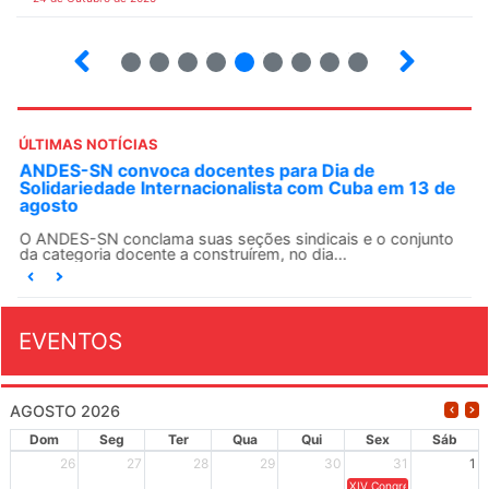
7
8
9
10
12
13
14
15
ÚLTIMAS NOTÍCIAS
ANDES-SN convoca docentes para Dia de
Solidariedade Internacionalista com Cuba em 13 de
agosto
O ANDES-SN conclama suas seções sindicais e o conjunto
da categoria docente a construírem, no dia...
EVENTOS
AGOSTO 2026
Dom
Seg
Ter
Qua
Qui
Sex
Sáb
26
27
28
29
30
31
1