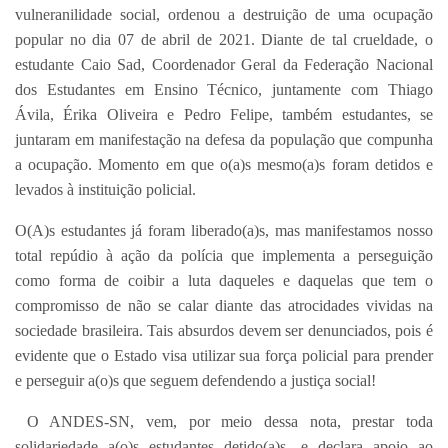
vulneranilidade social, ordenou a destruição de uma ocupação
popular no dia 07 de abril de 2021. Diante de tal crueldade, o
estudante Caio Sad, Coordenador Geral da Federação Nacional
dos Estudantes em Ensino Técnico, juntamente com Thiago
Ávila, Érika Oliveira e Pedro Felipe, também estudantes, se
juntaram em manifestação na defesa da população que compunha
a ocupação. Momento em que o(a)s mesmo(a)s foram detidos e
levados à instituição policial.
O(A)s estudantes já foram liberado(a)s, mas manifestamos nosso
total repúdio à ação da polícia que implementa a perseguição
como forma de coibir a luta daqueles e daquelas que tem o
compromisso de não se calar diante das atrocidades vividas na
sociedade brasileira. Tais absurdos devem ser denunciados, pois é
evidente que o Estado visa utilizar sua força policial para prender
e perseguir a(o)s que seguem defendendo a justiça social!
O ANDES-SN, vem, por meio dessa nota, prestar toda
solidariedade a(o)s estudantes detido(a)s, e declara apoio ao