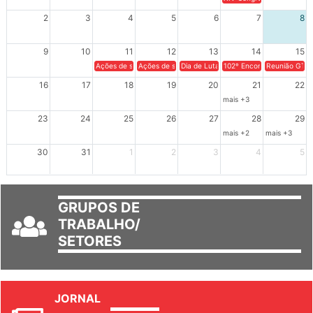
XIV Congresso Brasileiro 
2
3
4
5
6
7
8
9
10
11
12
13
14
15
Ações de solidariedade a Cuba no Rio Grande do Sul - 100 anos 
Ações de solidariedade a Cuba no Rio Grande do Su
Dia de Luta em Defesa de Cuba e da S
102º Encontro da Regional
Reunião GTPE
16
17
18
19
20
21
22
mais +3
23
24
25
26
27
28
29
mais +2
mais +3
30
31
1
2
3
4
5
GRUPOS DE
TRABALHO/
SETORES
JORNAL