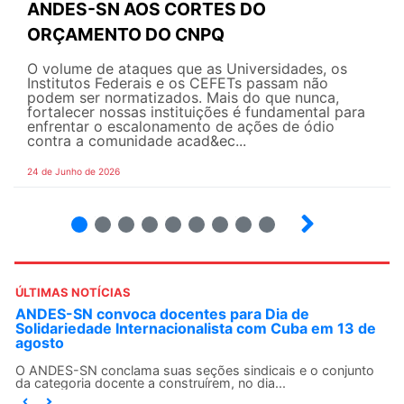
ANDES-SN AOS CORTES DO
ORÇAMENTO DO CNPQ
O volume de ataques que as Universidades, os
Institutos Federais e os CEFETs passam não
podem ser normatizados. Mais do que nunca,
fortalecer nossas instituições é fundamental para
enfrentar o escalonamento de ações de ódio
contra a comunidade acad&ec...
24 de Junho de 2026
2
3
4
5
6
7
8
9
ÚLTIMAS NOTÍCIAS
ANDES-SN convoca docentes para Dia de
Solidariedade Internacionalista com Cuba em 13 de
agosto
O ANDES-SN conclama suas seções sindicais e o conjunto
da categoria docente a construírem, no dia...