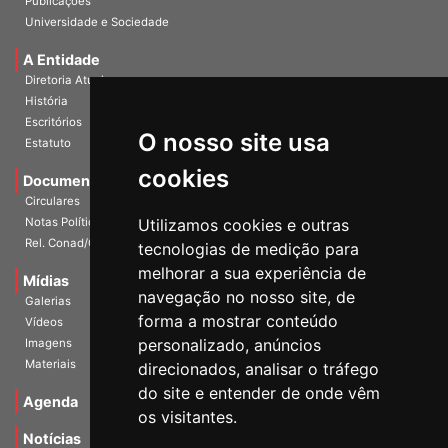
Publicações
Universidade e Sociedade
A Entidade
Diretoria Atual
História
O nosso site usa
Escritórios
Estatuto
cookies
Documentos
Circulares
Utilizamos cookies e outras
Notas Políticas
tecnologias de medição para
Rel. Conad/Congresso
melhorar a sua experiência de
navegação no nosso site, de
Mídias
Galerias
forma a mostrar conteúdo
Vídeos
personalizado, anúncios
Imagens
direcionados, analisar o tráfego
Materiais
do site e entender de onde vêm
os visitantes.
Agenda