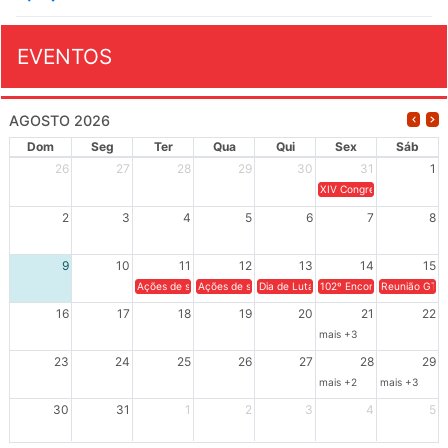
EVENTOS
AGOSTO 2026
Dom
Seg
Ter
Qua
Qui
Sex
Sáb
26
27
28
29
30
31
1
XIV Congresso Brasileiro 
2
3
4
5
6
7
8
9
10
11
12
13
14
15
Ações de solidariedade a Cuba no Rio Grande do Sul - 100 anos 
Ações de solidariedade a Cuba no Rio Grande do Su
Dia de Luta em Defesa de Cuba e da S
102º Encontro da Regional
Reunião GTPE
16
17
18
19
20
21
22
mais +3
23
24
25
26
27
28
29
mais +2
mais +3
30
31
1
2
3
4
5