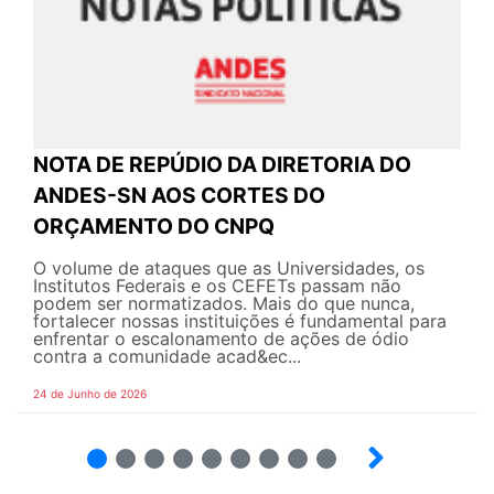
NOTA DE REPÚDIO DA DIRETORIA DO
ANDES-SN AOS CORTES DO
ORÇAMENTO DO CNPQ
O volume de ataques que as Universidades, os
Institutos Federais e os CEFETs passam não
podem ser normatizados. Mais do que nunca,
fortalecer nossas instituições é fundamental para
enfrentar o escalonamento de ações de ódio
contra a comunidade acad&ec...
24 de Junho de 2026
2
3
4
5
6
7
8
9