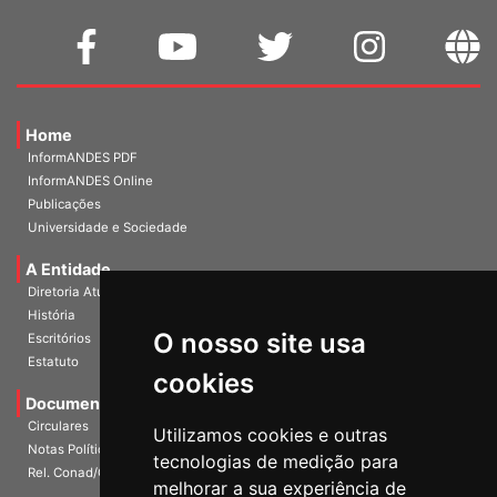
Home
InformANDES PDF
InformANDES Online
Publicações
Universidade e Sociedade
A Entidade
Diretoria Atual
História
O nosso site usa
Escritórios
Estatuto
cookies
Documentos
Circulares
Utilizamos cookies e outras
Notas Políticas
tecnologias de medição para
Rel. Conad/Congresso
melhorar a sua experiência de