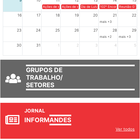
9
10
11
12
13
14
15
Ações de solidariedade a Cuba no Rio Grande do Sul - 100 anos 
Ações de solidariedade a Cuba no Rio Grande do Su
Dia de Luta em Defesa de Cuba e da S
102º Encontro da Regional
Reunião GTPE
16
17
18
19
20
21
22
mais +3
23
24
25
26
27
28
29
mais +2
mais +3
30
31
1
2
3
4
5
GRUPOS DE
TRABALHO/
SETORES
JORNAL
INFORM
ANDES
Ver todos