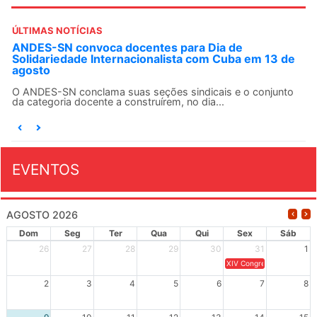
ÚLTIMAS NOTÍCIAS
ANDES-SN convoca docentes para Dia de
Solidariedade Internacionalista com Cuba em 13 de
agosto
O ANDES-SN conclama suas seções sindicais e o conjunto
da categoria docente a construírem, no dia...
EVENTOS
AGOSTO 2026
Dom
Seg
Ter
Qua
Qui
Sex
Sáb
26
27
28
29
30
31
1
XIV Congresso Brasileiro 
2
3
4
5
6
7
8