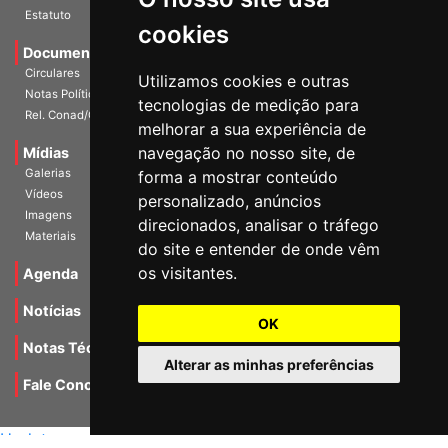
Estatuto
cookies
Documentos
Circulares
Utilizamos cookies e outras
Notas Políticas
tecnologias de medição para
Rel. Conad/Congresso
melhorar a sua experiência de
navegação no nosso site, de
Mídias
Galerias
forma a mostrar conteúdo
Vídeos
personalizado, anúncios
Imagens
direcionados, analisar o tráfego
Materiais
do site e entender de onde vêm
os visitantes.
Agenda
Notícias
OK
Notas Técnicas
Alterar as minhas preferências
Fale Conocsco
MANTIDO POR Camaleão Soft
Update cookies preferences