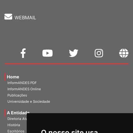
WEBMAIL
Home
InformANDES PDF
InformANDES Online
Publicações
Universidade e Sociedade
A Entidade
Diretoria Atual
História
O nosso site usa
Escritórios