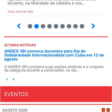
docente, na liberdade de cátedra e nos...
10 de Junho de 2026
2
3
4
5
6
7
8
9
ÚLTIMAS NOTÍCIAS
ANDES-SN convoca docentes para Dia de
Solidariedade Internacionalista com Cuba em 13 de
agosto
O ANDES-SN conclama suas seções sindicais e o conjunto
da categoria docente a construírem, no dia...
EVENTOS
AGOSTO 2026