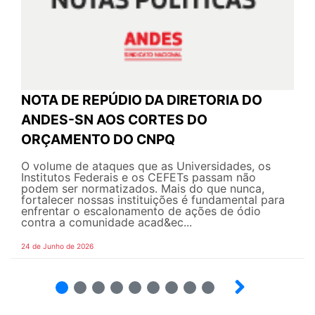
NOTA DE REPÚDIO DA DIRETORIA DO
ANDES-SN AOS CORTES DO
ORÇAMENTO DO CNPQ
O volume de ataques que as Universidades, os
Institutos Federais e os CEFETs passam não
podem ser normatizados. Mais do que nunca,
fortalecer nossas instituições é fundamental para
enfrentar o escalonamento de ações de ódio
contra a comunidade acad&ec...
24 de Junho de 2026
2
3
4
5
6
7
8
9