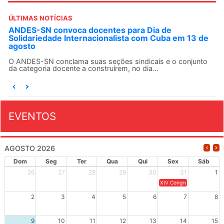
ÚLTIMAS NOTÍCIAS
ANDES-SN convoca docentes para Dia de
Solidariedade Internacionalista com Cuba em 13 de
agosto
O ANDES-SN conclama suas seções sindicais e o conjunto
da categoria docente a construírem, no dia...
EVENTOS
AGOSTO 2026
Dom
Seg
Ter
Qua
Qui
Sex
Sáb
26
27
28
29
30
31
1
XIV Congresso Brasileiro 
2
3
4
5
6
7
8
9
10
11
12
13
14
15