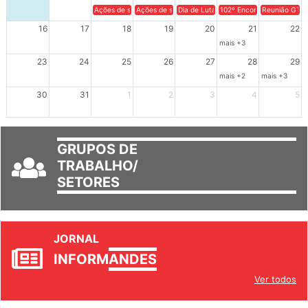
Ações de solidariedade a Cuba no Rio Grande do Sul - 100 anos 
Ações de solidariedade a Cuba no Rio Grande do Su
Dia de Luta em Defesa de Cuba e da S
102º Encontro da Regional
Reunião GTPE
16
17
18
19
20
21
22
mais +3
23
24
25
26
27
28
29
mais +2
mais +3
30
31
1
2
3
4
5
GRUPOS DE
TRABALHO/
SETORES
JORNAL
INFORM
ANDES
Ver todos