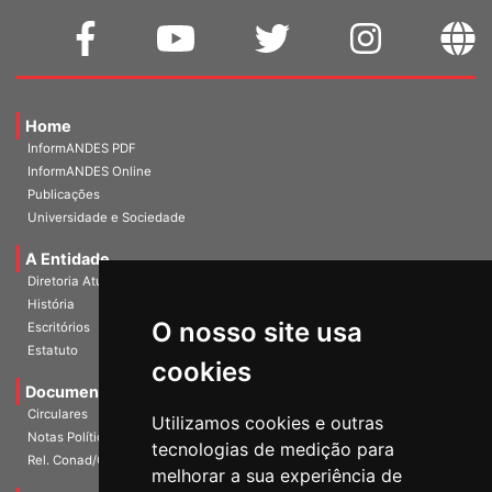
Home
InformANDES PDF
InformANDES Online
Publicações
Universidade e Sociedade
A Entidade
Diretoria Atual
História
O nosso site usa
Escritórios
Estatuto
cookies
Documentos
Circulares
Utilizamos cookies e outras
Notas Políticas
tecnologias de medição para
Rel. Conad/Congresso
melhorar a sua experiência de