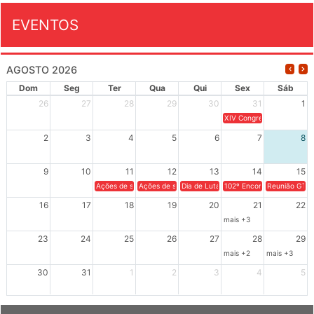
EVENTOS
AGOSTO 2026
Dom
Seg
Ter
Qua
Qui
Sex
Sáb
26
27
28
29
30
31
1
XIV Congresso Brasileiro 
2
3
4
5
6
7
8
9
10
11
12
13
14
15
Ações de solidariedade a Cuba no Rio Grande do Sul - 100 anos 
Ações de solidariedade a Cuba no Rio Grande do Su
Dia de Luta em Defesa de Cuba e da S
102º Encontro da Regional
Reunião GTPE
16
17
18
19
20
21
22
mais +3
23
24
25
26
27
28
29
mais +2
mais +3
30
31
1
2
3
4
5