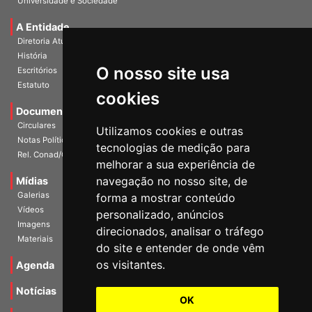
Universidade e Sociedade
A Entidade
Diretoria Atual
História
O nosso site usa
Escritórios
Estatuto
cookies
Documentos
Circulares
Utilizamos cookies e outras
Notas Políticas
tecnologias de medição para
Rel. Conad/Congresso
melhorar a sua experiência de
navegação no nosso site, de
Mídias
Galerias
forma a mostrar conteúdo
Vídeos
personalizado, anúncios
Imagens
direcionados, analisar o tráfego
Materiais
do site e entender de onde vêm
os visitantes.
Agenda
Notícias
OK