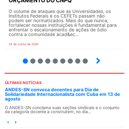
ORÇAMENTO DO CNPQ
O volume de ataques que as Universidades, os
Institutos Federais e os CEFETs passam não
podem ser normatizados. Mais do que nunca,
fortalecer nossas instituições é fundamental para
enfrentar o escalonamento de ações de ódio
contra a comunidade acad&ec...
24 de Junho de 2026
2
3
4
5
6
7
8
9
ÚLTIMAS NOTÍCIAS
ANDES-SN convoca docentes para Dia de
Solidariedade Internacionalista com Cuba em 13 de
agosto
O ANDES-SN conclama suas seções sindicais e o conjunto
da categoria docente a construírem, no dia...