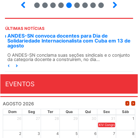
2
3
4
5
6
7
8
9
ÚLTIMAS NOTÍCIAS
ANDES-SN convoca docentes para Dia de
Solidariedade Internacionalista com Cuba em 13 de
agosto
O ANDES-SN conclama suas seções sindicais e o conjunto
da categoria docente a construírem, no dia...
EVENTOS
AGOSTO 2026
Dom
Seg
Ter
Qua
Qui
Sex
Sáb
26
27
28
29
30
31
1
XIV Congresso Brasileiro 