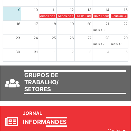
2
3
4
5
6
7
8
9
10
11
12
13
14
15
Ações de solidariedade a Cuba no Rio Grande do Sul - 100 anos 
Ações de solidariedade a Cuba no Rio Grande do Su
Dia de Luta em Defesa de Cuba e da S
102º Encontro da Regional
Reunião GTPE
16
17
18
19
20
21
22
mais +3
23
24
25
26
27
28
29
mais +2
mais +3
30
31
1
2
3
4
5
GRUPOS DE
TRABALHO/
SETORES
JORNAL
INFORM
ANDES