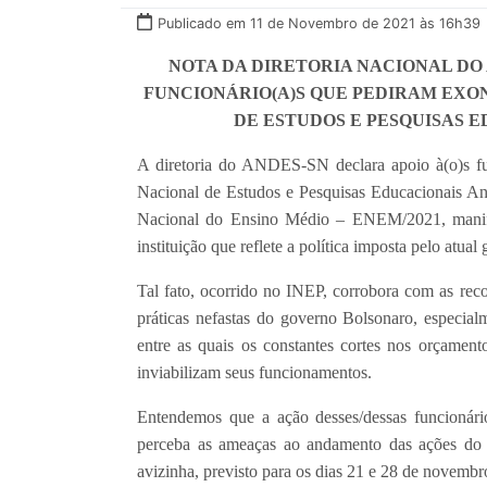
Publicado em 11 de Novembro de 2021 às 16h39
NOTA DA DIRETORIA NACIONAL DO 
FUNCIONÁRIO(A)S QUE PEDIRAM EXO
DE ESTUDOS E PESQUISAS ED
A diretoria do ANDES-SN declara apoio à(o)s fun
Nacional de Estudos e Pesquisas Educacionais An
Nacional do Ensino Médio – ENEM/2021, manife
instituição que reflete a política imposta pelo atual 
Tal fato, ocorrido no INEP, corrobora com as re
práticas nefastas do governo Bolsonaro, especialm
entre as quais os constantes cortes nos orçamen
inviabilizam seus funcionamentos.
Entendemos que a ação desses/dessas funcionári
perceba as ameaças ao andamento das ações do
avizinha, previsto para os dias 21 e 28 de novembr