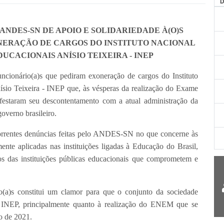
AG
ANDES-SN DE APOIO E SOLIDARIEDADE À(O)S
NERAÇÃO DE CARGOS DO INSTITUTO NACIONAL
UCACIONAIS ANÍSIO TEIXEIRA - INEP
cionário(a)s que pediram exoneração de cargos do Instituto
ísio Teixeira - INEP
que, às vésperas da realização do Exame
staram seu descontentamento com a atual administração da
governo brasileiro.
correntes denúncias feitas pelo ANDES-SN no que concerne às
ente aplicadas nas instituições ligadas à Educação do Brasil,
tos das instituições públicas educacionais que comprometem e
o(a)s constitui um clamor para que o conjunto da sociedade
 INEP, principalmente quanto à realização do ENEM que se
o de 2021.