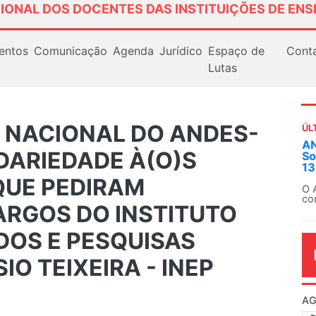
IONAL DOS DOCENTES DAS INSTITUIÇÕES DE ENS
entos
Comunicação
Agenda
Jurídico
Espaço de
Cont
Lutas
A NACIONAL DO ANDES-
ÚL
AN
IDARIEDADE À(O)S
So
13
QUE PEDIRAM
O 
co
RGOS DO INSTITUTO
dia
DOS E PESQUISAS
O TEIXEIRA - INEP