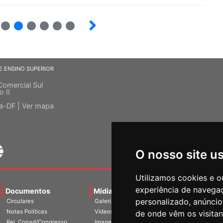
10
12
13
14
15
E ENSINO SUPERIOR
Comercial Sul
o II
ia-DF |
Ver mapa
O nosso site u
Utilizamos cookies e o
experiência de navega
Documentos
Mídias
Agenda
Notíci
personalizado, anúncios
Circulares
Galerias
Notas Políticas
Vídeos
de onde vêm os visitan
Rel. Conad/Congresso
Imagens