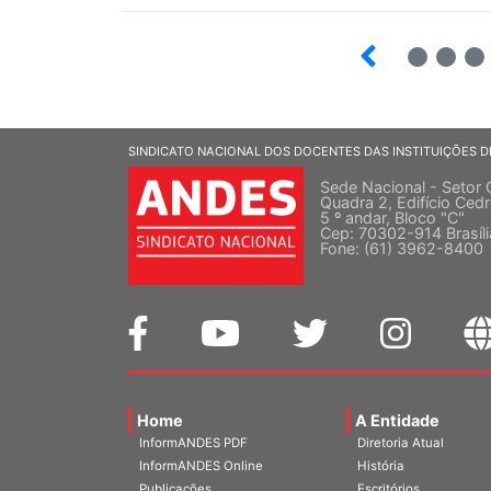
7
8
9
SINDICATO NACIONAL DOS DOCENTES DAS INSTITUIÇÕES D
Sede Nacional - Setor 
Quadra 2, Edifício Cedr
5 º andar, Bloco "C"
Cep: 70302-914 Brasíl
Fone: (61) 3962-8400
Home
A Entidade
InformANDES PDF
Diretoria Atual
InformANDES Online
História
Publicações
Escritórios