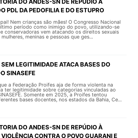
TORIA DO ANDES-SN DE REPÚDIO À
O PDL DA PEDOFILIA E DO ESTUPRO
 pai! Nem crianças são mães! O Congresso Nacional
ltimo período como inimigo do povo, utilizando-se
 e conservadoras vem atacando os direitos sexuais
 mulheres, meninas e pessoas que ges...
 SEM LEGITIMIDADE ATACA BASES DO
DO SINASEFE
ue a Federação Proifes aja de forma violenta na
ra ter legitimidade sobre categorias vinculadas ao
INASEFE. Somente em 2025, a Proifes tentou
iferentes bases docentes, nos estados da Bahia, Ce...
TORIA DO ANDES-SN DE REPÚDIO À
 VIOLÊNCIA CONTRA O POVO GUARANI E