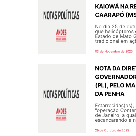
KAIOWÁ NA R
CAARAPÓ (MS
No dia 25 de outu
que helicópteros 
Estado de Mato G
tradicional em açã
03 de Novembro de 2025
NOTA DA DIRE
GOVERNADOR 
(PL), PELO 
DA PENHA
Estarrecidas(os),
"operação Conten
de Janeiro, a qua
escancarando a ne
29 de Outubro de 2025