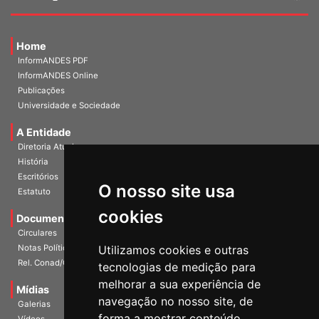
Home
InformANDES PDF
InformANDES Online
Publicações
Universidade e Sociedade
A Entidade
Diretoria Atual
História
O nosso site usa
Escritórios
Estatuto
cookies
Documentos
Circulares
Utilizamos cookies e outras
Notas Políticas
tecnologias de medição para
Rel. Conad/Congresso
melhorar a sua experiência de
navegação no nosso site, de
Mídias
Galerias
forma a mostrar conteúdo