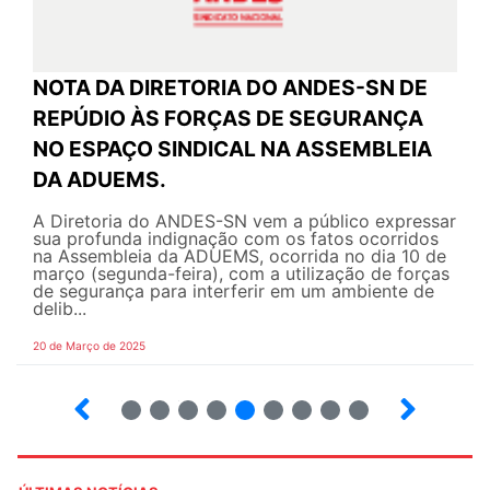
NOTA DA DIRETORIA DO ANDES-SN DE
REPÚDIO ÀS FORÇAS DE SEGURANÇA
NO ESPAÇO SINDICAL NA ASSEMBLEIA
DA ADUEMS.
A Diretoria do ANDES-SN vem a público expressar
sua profunda indignação com os fatos ocorridos
na Assembleia da ADUEMS, ocorrida no dia 10 de
março (segunda-feira), com a utilização de forças
de segurança para interferir em um ambiente de
delib...
20 de Março de 2025
16
17
18
19
20
21
22
23
24