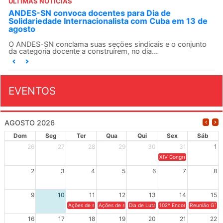
ÚLTIMAS NOTÍCIAS
ANDES-SN convoca docentes para Dia de
Solidariedade Internacionalista com Cuba em 13 de
agosto
O ANDES-SN conclama suas seções sindicais e o conjunto
da categoria docente a construírem, no dia...
EVENTOS
AGOSTO 2026
Dom
Seg
Ter
Qua
Qui
Sex
Sáb
26
27
28
29
30
31
1
XIV Congresso Brasileiro 
2
3
4
5
6
7
8
9
10
11
12
13
14
15
Ações de solidariedade a Cuba no Rio Grande do Sul - 100 anos 
Ações de solidariedade a Cuba no Rio Grande do Su
Dia de Luta em Defesa de Cuba e da S
102º Encontro da Regional
Reunião GTPE