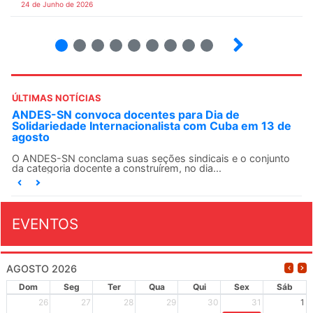
24 de Junho de 2026
2
3
4
5
6
7
8
9
ÚLTIMAS NOTÍCIAS
ANDES-SN convoca docentes para Dia de
Solidariedade Internacionalista com Cuba em 13 de
agosto
O ANDES-SN conclama suas seções sindicais e o conjunto
da categoria docente a construírem, no dia...
EVENTOS
AGOSTO 2026
Dom
Seg
Ter
Qua
Qui
Sex
Sáb