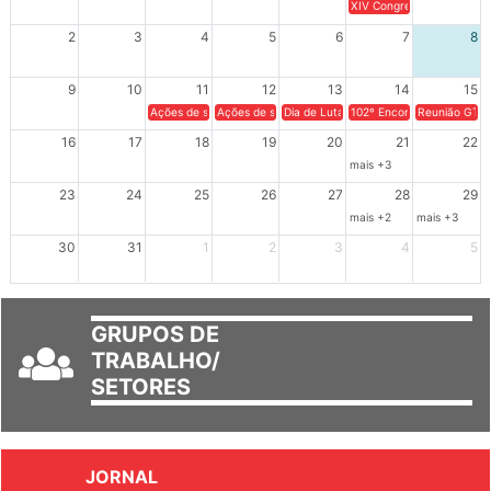
26
27
28
29
30
31
1
XIV Congresso Brasileiro 
2
3
4
5
6
7
8
9
10
11
12
13
14
15
Ações de solidariedade a Cuba no Rio Grande do Sul - 100 anos 
Ações de solidariedade a Cuba no Rio Grande do Su
Dia de Luta em Defesa de Cuba e da S
102º Encontro da Regional
Reunião GTPE
16
17
18
19
20
21
22
mais +3
23
24
25
26
27
28
29
mais +2
mais +3
30
31
1
2
3
4
5
GRUPOS DE
TRABALHO/
SETORES