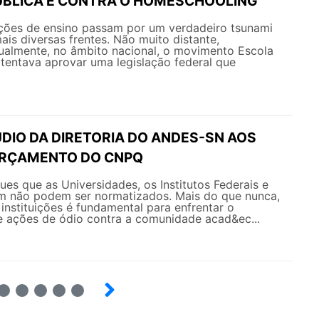
BLICA E CONTRA O HOMESCHOOLING
uições de ensino passam por um verdadeiro tsunami
ais diversas frentes. Não muito distante,
ualmente, no âmbito nacional, o movimento Escola
tentava aprovar uma legislação federal que
DIO DA DIRETORIA DO ANDES-SN AOS
ORÇAMENTO DO CNPQ
es que as Universidades, os Institutos Federais e
 não podem ser normatizados. Mais do que nunca,
 instituições é fundamental para enfrentar o
 ações de ódio contra a comunidade acad&ec...
6
7
8
9