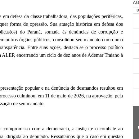
AG
ta em defesa da classe trabalhadora, das populações periféricas,
lquer forma de opressão. Sua atuação histórica em defesa dos
úblicas(os) do Paraná, somada às denúncias de corrupção e
em outros órgãos públicos, consolidou seu mandato como uma
transparência. Entre suas ações, destaca-se o processo político
 da ALEP, encerrando um ciclo de dez anos de Ademar Traiano à
epresentação popular e na denúncia de desmandos resultou em
e processo culminou, em 11 de maio de 2026, na aprovação, pela
ssação de seu mandato.
u compromisso com a democracia, a justiça e o combate ao
cial dirigida ao deputado. Ressaltamos que o caso em questão