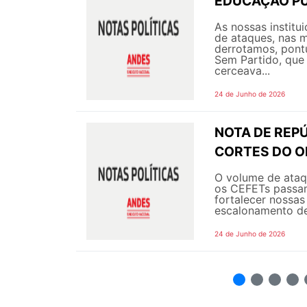
EDUCAÇÃO PÚ
As nossas instit
de ataques, nas m
derrotamos, pont
Sem Partido, que 
cerceava...
24 de Junho de 2026
NOTA DE REPÚ
CORTES DO 
O volume de ataqu
os CEFETs passam
fortalecer nossas
escalonamento de
24 de Junho de 2026
2
3
4
5