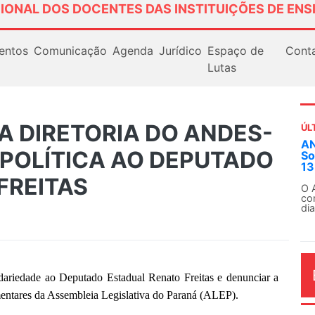
IONAL DOS DOCENTES DAS INSTITUIÇÕES DE ENS
entos
Comunicação
Agenda
Jurídico
Espaço de
Cont
Lutas
A DIRETORIA DO ANDES-
ÚL
AN
 POLÍTICA AO DEPUTADO
So
13
FREITAS
O 
co
dia
riedade ao Deputado Estadual Renato Freitas e denunciar a
mentares da Assembleia Legislativa do Paraná (ALEP).