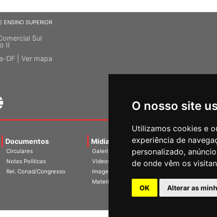
E ENSINO SUPERIOR
Comercial Sul
o II
ia-DF |
Ver mapa
O nosso site u
Utilizamos cookies e o
experiência de navega
Documentos
Mídias
Agenda
Notíci
personalizado, anúncios
Circulares
Galerias
Notas Políticas
Vídeos
de onde vêm os visitan
Rel. Conad/Congresso
Imagens
Materiais
OK
Alterar as min