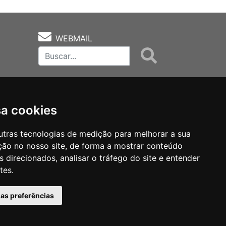
WEBMAIL
sa cookies
utras tecnologias de medição para melhorar a sua
ção no nosso site, de forma a mostrar conteúdo
as
Notas Técnicas
Fale Conocsco
 direcionados, analisar o tráfego do site e entender
tes.
has preferências
MANTIDO POR Camaleão Soft