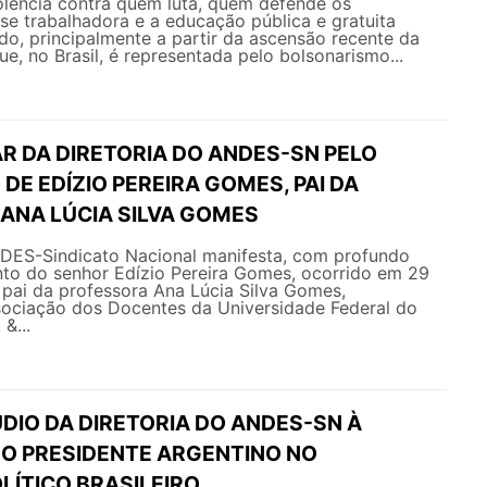
olência contra quem luta, quem defende os
sse trabalhadora e a educação pública e gratuita
ado, principalmente a partir da ascensão recente da
ue, no Brasil, é representada pelo bolsonarismo...
R DA DIRETORIA DO ANDES-SN PELO
DE EDÍZIO PEREIRA GOMES, PAI DA
ANA LÚCIA SILVA GOMES
NDES-Sindicato Nacional manifesta, com profundo
nto do senhor Edízio Pereira Gomes, ocorrido em 29
 pai da professora Ana Lúcia Silva Gomes,
sociação dos Docentes da Universidade Federal do
&...
DIO DA DIRETORIA DO ANDES-SN À
DO PRESIDENTE ARGENTINO NO
LÍTICO BRASILEIRO