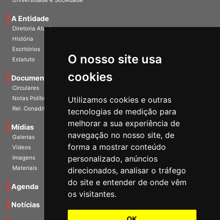
Universidade e Sociedade
A Entidade
Diretoria Atual
História
O nosso site usa
Escritórios
Estatuto
cookies
Documentos
Circulares
Utilizamos cookies e outras
Notas Políticas
tecnologias de medição para
Rel. Conad/Congresso
melhorar a sua experiência de
navegação no nosso site, de
Mídias
Galerias
forma a mostrar conteúdo
Vídeos
personalizado, anúncios
Imagens
direcionados, analisar o tráfego
Materiais
do site e entender de onde vêm
os visitantes.
Agenda
Notícias
OK