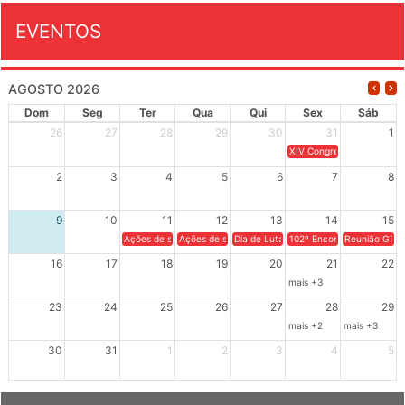
EVENTOS
AGOSTO 2026
Dom
Seg
Ter
Qua
Qui
Sex
Sáb
26
27
28
29
30
31
1
XIV Congresso Brasileiro 
2
3
4
5
6
7
8
9
10
11
12
13
14
15
Ações de solidariedade a Cuba no Rio Grande do Sul - 100 anos 
Ações de solidariedade a Cuba no Rio Grande do Su
Dia de Luta em Defesa de Cuba e da S
102º Encontro da Regional
Reunião GTPE
16
17
18
19
20
21
22
mais +3
23
24
25
26
27
28
29
mais +2
mais +3
30
31
1
2
3
4
5