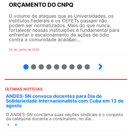
ORÇAMENTO DO CNPQ
O volume de ataques que as Universidades, os
Institutos Federais e os CEFETs passam não
podem ser normatizados. Mais do que nunca,
fortalecer nossas instituições é fundamental para
enfrentar o escalonamento de ações de ódio
contra a comunidade acad&ec...
24 de Junho de 2026
2
3
4
5
6
7
8
9
ÚLTIMAS NOTÍCIAS
ANDES-SN convoca docentes para Dia de
Solidariedade Internacionalista com Cuba em 13 de
agosto
O ANDES-SN conclama suas seções sindicais e o conjunto
da categoria docente a construírem, no dia...