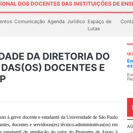
IONAL DOS DOCENTES DAS INSTITUIÇÕES DE ENS
entos
Comunicação
Agenda
Jurídico
Espaço de
Cont
Lutas
DADE DA DIRETORIA DO
ÚL
Em
 DAS(OS) DOCENTES E
ex
Em
P
Fe
io à greve docente e estudantil da Universidade de São Paulo
ntes, docentes e servidoras(es) técnico-administrativas(os) em
AG
sta estudantil de ampliação do valor do Programa de Apoio à