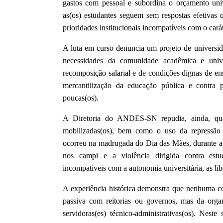
gastos com pessoal e subordina o orçamento unive
as(os) estudantes seguem sem respostas efetivas
prioridades institucionais incompatíveis com o cará
A luta em curso denuncia um projeto de universida
necessidades da comunidade acadêmica e unive
recomposição salarial e de condições dignas de en
mercantilização da educação pública e contra po
poucas(os).
A Diretoria do ANDES-SN repudia, ainda, qual
mobilizadas(os), bem como o uso da repressão 
ocorreu na madrugada do Dia das Mães, durante a 
nos campi e a violência dirigida contra estu
incompatíveis com a autonomia universitária, as lib
A experiência histórica demonstra que nenhuma co
passiva com reitorias ou governos, mas da organ
servidoras(es) técnico-administrativas(os). Nest