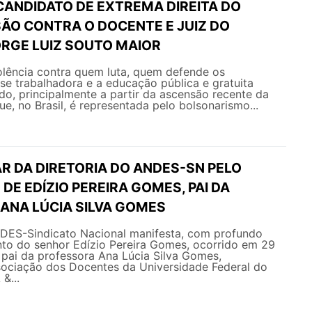
CANDIDATO DE EXTREMA DIREITA DO
SÃO CONTRA O DOCENTE E JUIZ DO
RGE LUIZ SOUTO MAIOR
olência contra quem luta, quem defende os
sse trabalhadora e a educação pública e gratuita
ado, principalmente a partir da ascensão recente da
ue, no Brasil, é representada pelo bolsonarismo...
R DA DIRETORIA DO ANDES-SN PELO
DE EDÍZIO PEREIRA GOMES, PAI DA
ANA LÚCIA SILVA GOMES
NDES-Sindicato Nacional manifesta, com profundo
nto do senhor Edízio Pereira Gomes, ocorrido em 29
 pai da professora Ana Lúcia Silva Gomes,
sociação dos Docentes da Universidade Federal do
&...