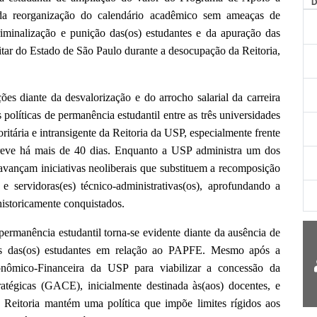
da reorganização do calendário acadêmico sem ameaças de
minalização e punição das(os) estudantes e da apuração das
litar do Estado de São Paulo durante a desocupação da Reitoria,
es diante da desvalorização e do arrocho salarial da carreira
olíticas de permanência estudantil entre as três universidades
oritária e intransigente da Reitoria da USP, especialmente frente
greve há mais de 40 dias. Enquanto a USP administra um dos
 avançam iniciativas neoliberais que substituem a recomposição
 e servidoras(es) técnico-administrativas(os), aprofundando a
historicamente conquistados.
permanência estudantil torna-se evidente diante da ausência de
ões das(os) estudantes em relação ao PAPFE. Mesmo após a
conômico-Financeira da USP para viabilizar a concessão da
atégicas (GACE), inicialmente destinada às(aos) docentes, e
 a Reitoria mantém uma política que impõe limites rígidos aos