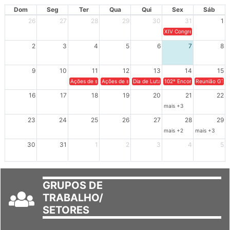
AGOSTO 2026
Dom
Seg
Ter
Qua
Qui
Sex
Sáb
26
27
28
29
30
31
1
XIV Congresso Brasileiro 
2
3
4
5
6
7
8
9
10
11
12
13
14
15
Ações de solidariedade a Cuba no Rio Grande do Sul - 100 anos 
Ações de solidariedade a Cuba no Rio Grande do Su
Dia de Luta em Defesa de Cuba e da S
102º Encontro da Regional
Reunião GTPE
16
17
18
19
20
21
22
mais +3
23
24
25
26
27
28
29
mais +2
mais +3
30
31
1
2
3
4
5
GRUPOS DE
TRABALHO/
SETORES