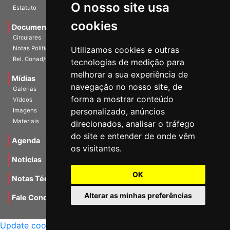
O nosso site usa
Escritórios
Estatuto
cookies
Documentos
Circulares
Utilizamos cookies e outras
Notas Políticas
tecnologias de medição para
Rel. Conad/Congresso
melhorar a sua experiência de
navegação no nosso site, de
Mídias
Galerias
forma a mostrar conteúdo
Vídeos
personalizado, anúncios
Imagens
direcionados, analisar o tráfego
Materiais
do site e entender de onde vêm
os visitantes.
Agenda
Notícias
OK
Notas Técnicas
Alterar as minhas preferências
Fale Conocsco
MANTIDO POR Camaleão Soft