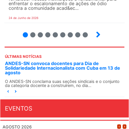
enfrentar o escalonamento de ações de ódio
contra a comunidade acad&ec...
24 de Junho de 2026
2
3
4
5
6
7
8
9
ÚLTIMAS NOTÍCIAS
ANDES-SN convoca docentes para Dia de
Solidariedade Internacionalista com Cuba em 13 de
agosto
O ANDES-SN conclama suas seções sindicais e o conjunto
da categoria docente a construírem, no dia...
EVENTOS