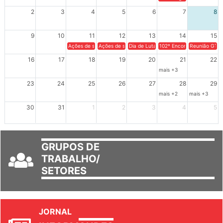
XIV Congresso Brasileiro 
2
3
4
5
6
7
8
9
10
11
12
13
14
15
Ações de solidariedade a Cuba no Rio Grande do Sul - 100 anos 
Ações de solidariedade a Cuba no Rio Grande do Su
Dia de Luta em Defesa de Cuba e da S
102º Encontro da Regional
Reunião GTPE
16
17
18
19
20
21
22
mais +3
23
24
25
26
27
28
29
mais +2
mais +3
30
31
1
2
3
4
5
GRUPOS DE
TRABALHO/
SETORES
JORNAL