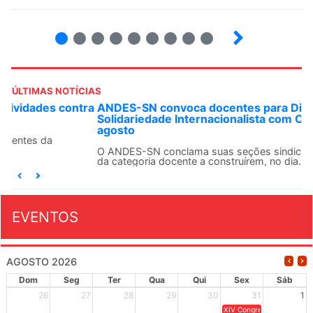
2
3
4
5
6
7
8
9
ÚLTIMAS NOTÍCIAS
ANDES-SN convoca docentes para Dia de
Solidariedade Internacionalista com Cuba em 13 de
agosto
O ANDES-SN conclama suas seções sindicais e o conjunto
da categoria docente a construírem, no dia...
EVENTOS
AGOSTO 2026
Dom
Seg
Ter
Qua
Qui
Sex
Sáb
26
27
28
29
30
31
1