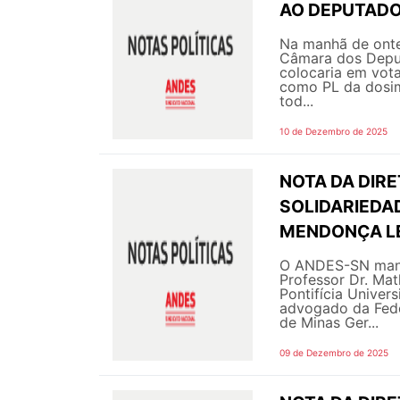
AO DEPUTADO
Na manhã de onte
Câmara dos Deput
colocaria em vot
como PL da dosim
tod...
10 de Dezembro de 2025
NOTA DA DIRE
SOLIDARIEDA
MENDONÇA L
O ANDES-SN manife
Professor Dr. Ma
Pontifícia Univer
advogado da Fed
de Minas Ger...
09 de Dezembro de 2025