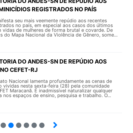
TORIA DO ANDES-SN DE REPÚDIO AOS
INICÍDIOS REGISTRADOS NO PAÍS
esta seu mais veemente repúdio aos recentes
strados no país, em especial aos casos dos últimos
m vidas de mulheres de forma brutal e covarde. De
 do Mapa Nacional da Violência de Gênero, some...
TORIA DO ANDES-SN DE REPÚDIO AOS
 NO CEFET-RJ
ato Nacional lamenta profundamente as cenas de
 vividas nesta sexta-feira (28) pela comunidade
ET Maracanã. É inadmissível naturalizar qualquer
a nos espaços de ensino, pesquisa e trabalho. O...
8
9
10
12
13