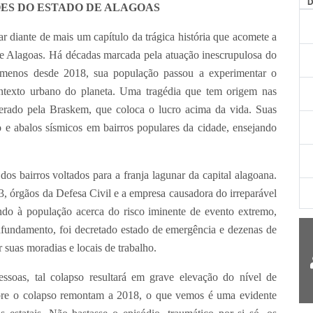
ES DO ESTADO DE ALAGOAS
e de mais um capítulo da trágica história que acomete a
de Alagoas. Há décadas marcada pela atuação inescrupulosa do
o menos desde 2018, sua população passou a experimentar o
ntexto urbano do planeta. Uma tragédia que tem origem nas
operado pela Braskem, que coloca o lucro acima da vida. Suas
lo e abalos sísmicos em bairros populares da cidade, ensejando
os bairros voltados para a franja lagunar da capital alagoana.
3, órgãos da Defesa Civil e a empresa causadora do irreparável
ndo à população acerca do risco iminente de evento extremo,
afundamento, foi decretado estado de emergência e dezenas de
r suas moradias e locais de trabalho.
ssoas, tal colapso resultará em grave elevação do nível de
bre o colapso remontam a 2018, o que vemos é uma evidente