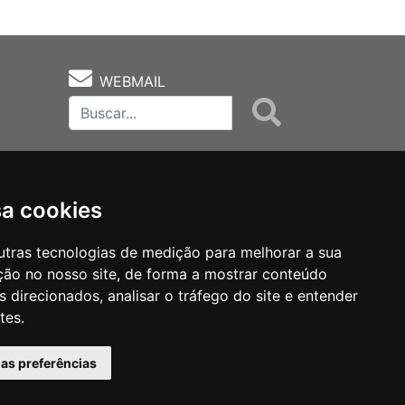
WEBMAIL
sa cookies
utras tecnologias de medição para melhorar a sua
ção no nosso site, de forma a mostrar conteúdo
as
Notas Técnicas
Fale Conocsco
 direcionados, analisar o tráfego do site e entender
tes.
has preferências
MANTIDO POR Camaleão Soft