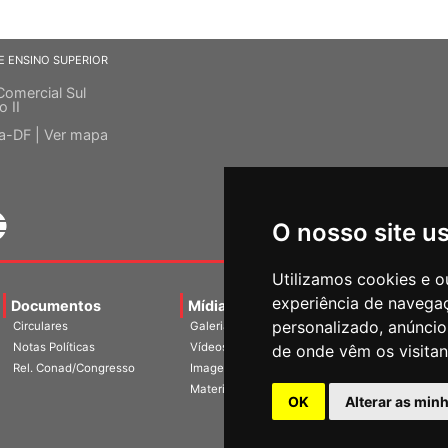
E ENSINO SUPERIOR
Comercial Sul
o II
ia-DF |
Ver mapa
O nosso site u
Utilizamos cookies e o
experiência de navega
Documentos
Mídias
Agenda
Notíci
personalizado, anúncios
Circulares
Galerias
Notas Políticas
Vídeos
de onde vêm os visitan
Rel. Conad/Congresso
Imagens
Materiais
OK
Alterar as min