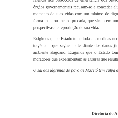
falência dos protocolos de emergência dos órgãos
órgãos governamentais recusam-se a conceder alu
momento de suas vidas com um mínimo de dignid
forma mais ou menos precária, que viram em um e
perspectivas de reprodução de sua vida.
Exigimos que o Estado tome todas as medidas nece
tragédia – que segue inerte diante dos danos j
ambiente alagoano. Exigimos que o Estado tome
moradores que experimentam as agruras que resul
O sal das lágrimas do povo de Maceió tem culpa 
Diretoria do 