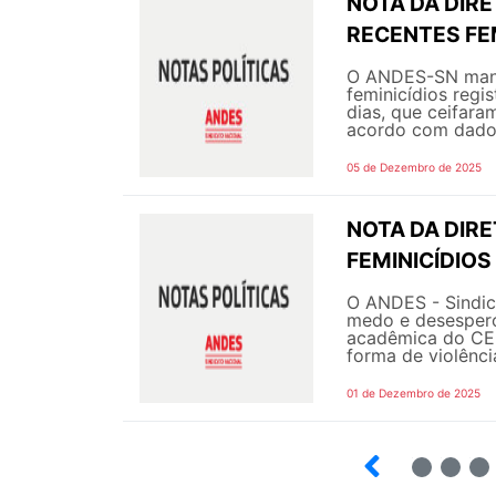
NOTA DA DIRE
RECENTES FEM
O ANDES-SN manif
feminicídios regi
dias, que ceifara
acordo com dados
05 de Dezembro de 2025
NOTA DA DIRE
FEMINICÍDIOS
O ANDES - Sindic
medo e desespero
acadêmica do CEF
forma de violênci
01 de Dezembro de 2025
5
6
7