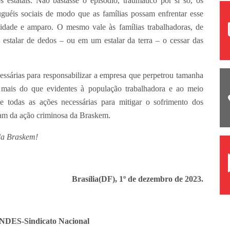
 estatais. Não bastasse o episódio, traumático por si só, os
guéis sociais de modo que as famílias possam enfrentar esse
ade e amparo. O mesmo vale às famílias trabalhadoras, de
stalar de dedos – ou em um estalar da terra – o cessar das
ssárias para responsabilizar a empresa que perpetrou tamanha
á mais do que evidentes à população trabalhadora e ao meio
 todas as ações necessárias para mitigar o sofrimento dos
tam da ação criminosa da Braskem.
da Braskem!
Brasília(DF), 1º de dezembro de 2023.
ANDES-Sindicato Nacional