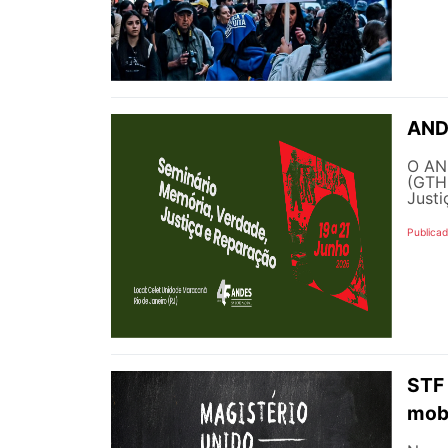
ANDE
O AN
(GTHM
Justi
Publicad
STF 
mobi