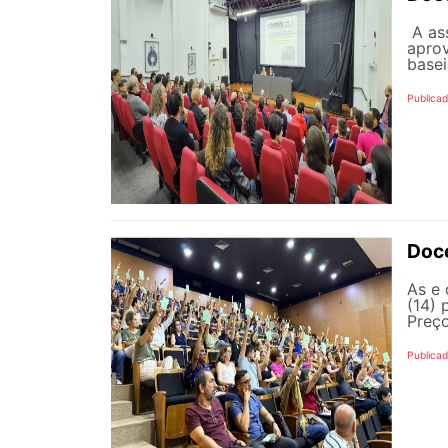
A ass
aprov
basei
Publicad
Doce
As e 
(14) 
Preço
Publicad