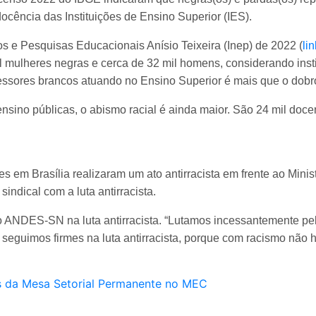
docência das Instituições de Ensino Superior (IES).
s e Pesquisas Educacionais Anísio Teixeira (Inep) de 2022 (
lin
l mulheres negras e cerca de 32 mil homens, considerando insti
essores brancos atuando no Ensino Superior é mais que o dobr
nsino públicas, o abismo racial é ainda maior. São 24 mil doce
es em Brasília realizaram um ato antirracista em frente ao Min
indical com a luta antirracista.
 ANDES-SN na luta antirracista. “Lutamos incessantemente pela
seguimos firmes na luta antirracista, porque com racismo não h
is da Mesa Setorial Permanente no MEC