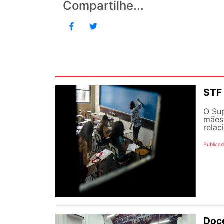
Compartilhe...
STF 
O Sup
mães 
relac
Publicad
Doce