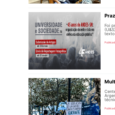
Praz
Foi p
(U&S)
texto
Publicad
Mult
Cente
Argen
técni
Publicad