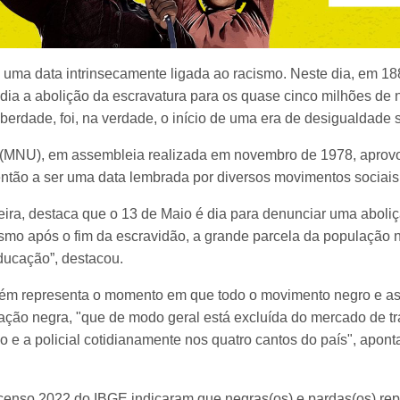
 uma data intrinsecamente ligada ao racismo. Neste dia, em 18
ncedia a abolição da escravatura para os quase cinco milhões de
berdade, foi, na verdade, o início de uma era de desigualdade s
 (MNU), em assembleia realizada em novembro de 1978, aprovou
tão a ser uma data lembrada por diversos movimentos sociais, 
ira, destaca que o 13 de Maio é dia para denunciar uma aboliç
smo após o fim da escravidão, a grande parcela da população
ducação”, destacou.
bém representa o momento em que todo o movimento negro e as
ção negra, "que de modo geral está excluída do mercado de tr
o e a policial cotidianamente nos quatro cantos do país", apont
censo 2022 do IBGE indicaram que negras(os) e pardas(os) re