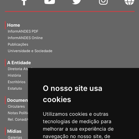
Home
InformANDES PDF
InformANDES Online
Publicações
Universidade e Sociedade
A Entidade
Diretoria Atual
História
O nosso site usa
Escritórios
Estatuto
cookies
Documentos
Circulares
Utilizamos cookies e outras
Notas Políticas
tecnologias de medição para
Rel. Conad/Congresso
melhorar a sua experiência de
navegação no nosso site, de
Mídias