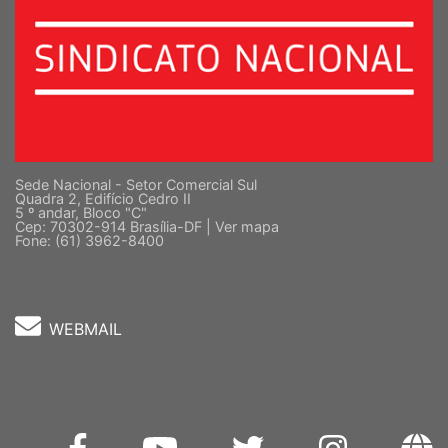
Sede Nacional - Setor Comercial Sul
Quadra 2, Edifício Cedro II
5 º andar, Bloco "C"
Cep: 70302-914 Brasília-DF |
Ver mapa
Fone: (61) 3962-8400
WEBMAIL