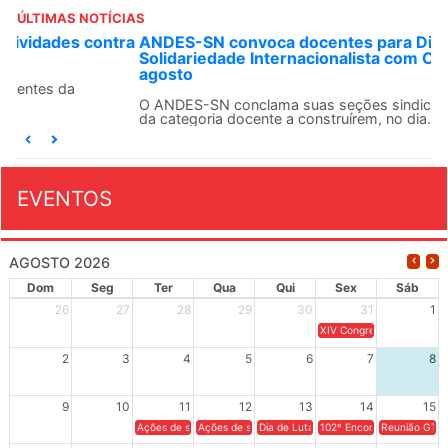
ÚLTIMAS NOTÍCIAS
ANDES-SN convoca docentes para Dia de
Solidariedade Internacionalista com Cuba em 13 de
agosto
O ANDES-SN conclama suas seções sindicais e o conjunto
da categoria docente a construírem, no dia...
EVENTOS
AGOSTO 2026
Dom
Seg
Ter
Qua
Qui
Sex
Sáb
26
27
28
29
30
31
1
XIV Congresso Brasileiro 
2
3
4
5
6
7
8
9
10
11
12
13
14
15
Ações de solidariedade a Cuba no Rio Grande do Sul - 100 anos 
Ações de solidariedade a Cuba no Rio Grande do Su
Dia de Luta em Defesa de Cuba e da S
102º Encontro da Regional
Reunião GTPE