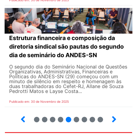
Publicado em: 30 de Novembro de 2025
Estrutura financeira e composição da
diretoria sindical são pautas do segundo
dia de seminário do ANDES-SN
O segundo dia do Seminário Nacional de Questões
Organizativas, Administrativas, Financeiras e
Políticas do ANDES-SN (29) começou com um
minuto de silêncio em respeito e homenagem às
duas trabalhadoras do Cefet-RJ, Allane de Souza
Pedrotti Matos e Layse Costa...
Publicado em: 30 de Novembro de 2025
26
27
28
29
30
31
32
33
34