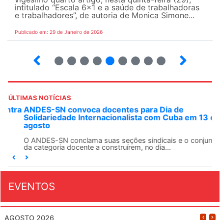
intitulado “Escala 6×1 e a saúde de trabalhadoras
e trabalhadores”, de autoria de Monica Simone...
Publicado em: 29 de Janeiro de 2026
18
19
20
21
22
23
24
25
26
ÚLTIMAS NOTÍCIAS
ANDES-SN convoca docentes para Dia de
Solidariedade Internacionalista com Cuba em 13 de
agosto
O ANDES-SN conclama suas seções sindicais e o conjunto
da categoria docente a construírem, no dia...
EVENTOS