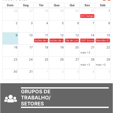
AGOSTO 2026
Dom
Seg
Ter
Qua
Qui
Sex
Sáb
26
27
28
29
30
31
1
XIV Congresso Brasileiro 
2
3
4
5
6
7
8
9
10
11
12
13
14
15
Ações de solidariedade a Cuba no Rio Grande do Sul - 100 anos 
Ações de solidariedade a Cuba no Rio Grande do Su
Dia de Luta em Defesa de Cuba e da S
102º Encontro da Regional
Reunião GTPE
16
17
18
19
20
21
22
mais +3
23
24
25
26
27
28
29
mais +2
mais +3
30
31
1
2
3
4
5
GRUPOS DE
TRABALHO/
SETORES