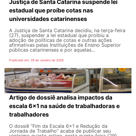
Justiça de Santa Catarina suspende lei
estadual que proíbe cotas nas
universidades catarinenses
A Justiça de Santa Catarina decidiu, na terça-feira
(27), suspender a lei estadual que proibiu a
adoção de políticas de cotas e outras ações
afirmativas pelas Instituições de Ensino Superior
públicas catarinenses e por aquelas...
Publicado em: 29 de Janeiro de 2026
Artigo de dossiê analisa impactos da
escala 6×1 na saúde de trabalhadoras e
trabalhadores
O dossiê “Fim da Escala 6×1 e Redução da
Jornada de Trabalho” acaba de publicar seu
vigésimo quarto artigo, nesta quinta-feira (29),