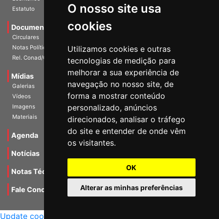
O nosso site usa
Escritórios
Estatuto
cookies
Documentos
Circulares
Utilizamos cookies e outras
Notas Políticas
tecnologias de medição para
Rel. Conad/Congresso
melhorar a sua experiência de
navegação no nosso site, de
Mídias
Galerias
forma a mostrar conteúdo
Vídeos
personalizado, anúncios
Imagens
direcionados, analisar o tráfego
Materiais
do site e entender de onde vêm
os visitantes.
Agenda
Notícias
OK
Notas Técnicas
Alterar as minhas preferências
Fale Conocsco
MANTIDO POR Camaleão Soft