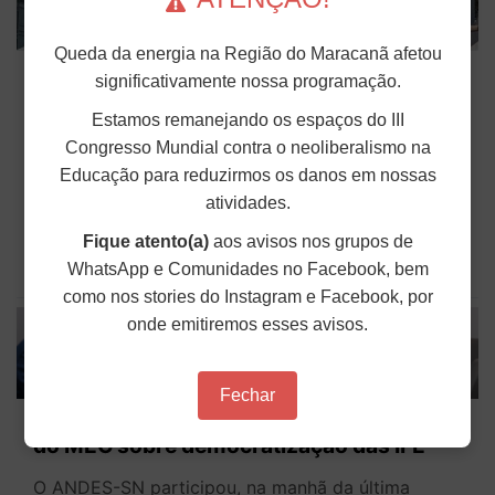
Queda da energia na Região do Maracanã afetou
Fonasefe denuncia desigualdade de até
significativamente nossa programação.
182% em auxílios pagos a servidores do
Estamos remanejando os espaços do III
Executivo
Congresso Mundial contra o neoliberalismo na
Seguir o princípio constitucional da isonomia no
Educação para reduzirmos os danos em nossas
contexto dos direitos do funcionalismo federal é
atividades.
fundamental para impedir privilégios e proteger os
servidores e as servidoras. No entanto, o que se
vê na prática são distorções profundas nos...
Fique atento(a)
aos avisos nos grupos de
WhatsApp e Comunidades no Facebook, bem
Publicado em: 04 de Agosto de 2026
como nos stories do Instagram e Facebook, por
onde emitiremos esses avisos.
Fechar
ANDES-SN participa da instalação de GT
do MEC sobre democratização das IFE
O ANDES-SN participou, na manhã da última