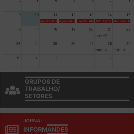
2
3
4
5
6
7
8
9
10
11
12
13
14
15
Ações de solidariedade a Cuba no Rio Grande do Sul - 100 anos 
Ações de solidariedade a Cuba no Rio Grande do Su
Dia de Luta em Defesa de Cuba e da S
102º Encontro da Regional
Reunião GTPE
16
17
18
19
20
21
22
mais +3
23
24
25
26
27
28
29
mais +2
mais +3
30
31
1
2
3
4
5
GRUPOS DE
TRABALHO/
SETORES
JORNAL