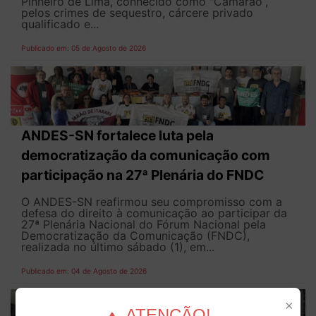
Pinheiro de Lima, conhecido como "Camarão”,
pelos crimes de sequestro, cárcere privado
qualificado e...
Publicado em: 05 de Agosto de 2026
ANDES-SN fortalece luta pela
democratização da comunicação com
participação na 27ª Plenária do FNDC
O ANDES-SN reafirmou seu compromisso com a
defesa do direito à comunicação ao participar da
27ª Plenária Nacional do Fórum Nacional pela
Democratização da Comunicação (FNDC),
realizada no último sábado (1), em...
Publicado em: 04 de Agosto de 2026
×
ATENÇÃO!