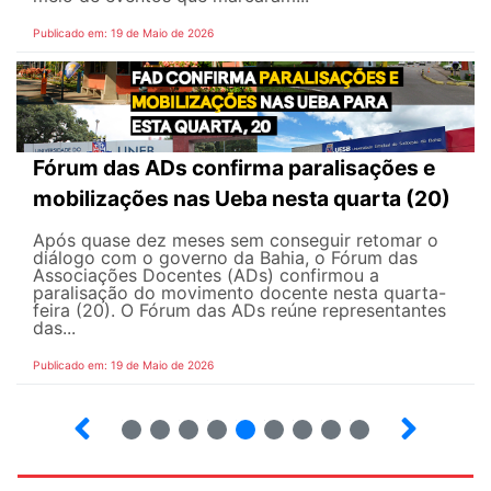
Publicado em: 19 de Maio de 2026
Fórum das ADs confirma paralisações e
mobilizações nas Ueba nesta quarta (20)
Após quase dez meses sem conseguir retomar o
diálogo com o governo da Bahia, o Fórum das
Associações Docentes (ADs) confirmou a
paralisação do movimento docente nesta quarta-
feira (20). O Fórum das ADs reúne representantes
das...
Publicado em: 19 de Maio de 2026
5
6
7
8
9
10
12
13