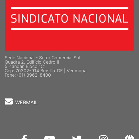
Sede Nacional - Setor Comercial Sul
Quadra 2, Edifício Cedro II
5 º andar, Bloco "C"
Cep: 70302-914 Brasília-DF |
Ver mapa
Fone: (61) 3962-8400
WEBMAIL