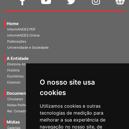
Home
InformANDES PDF
InformANDES Online
Publicações
Universidade e Sociedade
A Entidade
Diretoria Atual
História
O nosso site usa
Escritórios
Estatuto
cookies
Documentos
Circulares
Utilizamos cookies e outras
Notas Políticas
tecnologias de medição para
Rel. Conad/Congresso
melhorar a sua experiência de
navegação no nosso site, de
Mídias