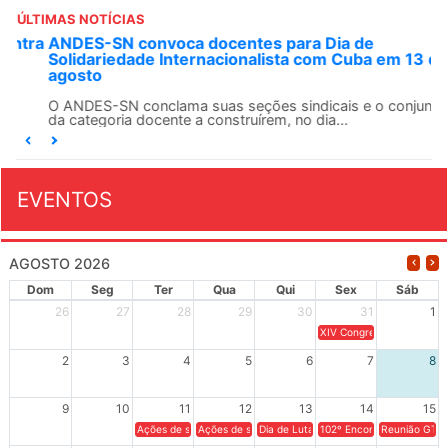
ÚLTIMAS NOTÍCIAS
ANDES-SN convoca docentes para Dia de
Solidariedade Internacionalista com Cuba em 13 de
agosto
O ANDES-SN conclama suas seções sindicais e o conjunto
da categoria docente a construírem, no dia...
EVENTOS
AGOSTO 2026
Dom
Seg
Ter
Qua
Qui
Sex
Sáb
26
27
28
29
30
31
1
XIV Congresso Brasileiro 
2
3
4
5
6
7
8
9
10
11
12
13
14
15
Ações de solidariedade a Cuba no Rio Grande do Sul - 100 anos 
Ações de solidariedade a Cuba no Rio Grande do Su
Dia de Luta em Defesa de Cuba e da S
102º Encontro da Regional
Reunião GTPE