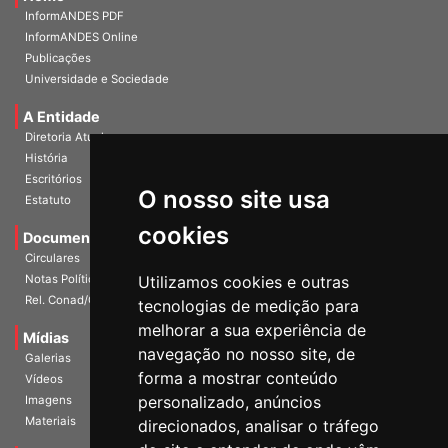
Home
InformANDES PDF
InformANDES Online
Publicações
Universidade e Sociedade
A Entidade
Diretoria Atual
História
O nosso site usa
Escritórios
Estatuto
cookies
Documentos
Circulares
Utilizamos cookies e outras
Notas Políticas
tecnologias de medição para
Rel. Conad/Congresso
melhorar a sua experiência de
navegação no nosso site, de
Mídias
Galerias
forma a mostrar conteúdo
Vídeos
personalizado, anúncios
Imagens
direcionados, analisar o tráfego
Materiais