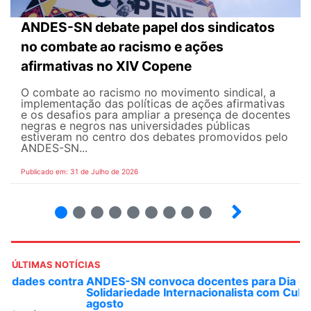
ANDES-SN debate papel dos sindicatos
no combate ao racismo e ações
afirmativas no XIV Copene
O combate ao racismo no movimento sindical, a
implementação das políticas de ações afirmativas
e os desafios para ampliar a presença de docentes
negras e negros nas universidades públicas
estiveram no centro dos debates promovidos pelo
ANDES-SN...
Publicado em: 31 de Julho de 2026
2
3
4
5
6
7
8
9
ÚLTIMAS NOTÍCIAS
ANDES-SN convoca docentes para Dia de
Solidariedade Internacionalista com Cuba em 13 de
agosto