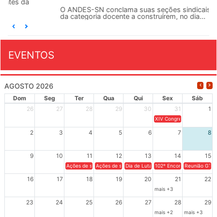
O ANDES-SN conclama suas seções sindicais e o conjunto
da categoria docente a construírem, no dia...
EVENTOS
AGOSTO 2026
Dom
Seg
Ter
Qua
Qui
Sex
Sáb
26
27
28
29
30
31
1
XIV Congresso Brasileiro 
2
3
4
5
6
7
8
9
10
11
12
13
14
15
Ações de solidariedade a Cuba no Rio Grande do Sul - 100 anos 
Ações de solidariedade a Cuba no Rio Grande do Su
Dia de Luta em Defesa de Cuba e da S
102º Encontro da Regional
Reunião GTPE
16
17
18
19
20
21
22
mais +3
23
24
25
26
27
28
29