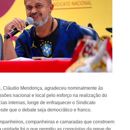
SN, Cláudio Mendonça, agradeceu nominalmente às
ssões nacional e local pelo esforço na realização do
s internas, longe de enfraquecer o Sindicato
esde que o debate seja democrático e franco.
companheiros, companheiras e camaradas que constroem
a unidade foi o que permitiu as conquistas da greve de