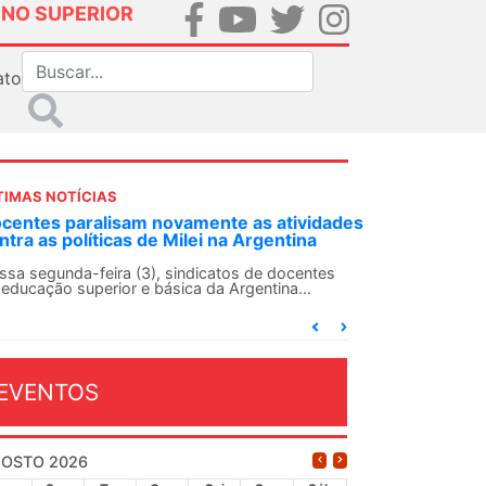
INO SUPERIOR
ato
TIMAS NOTÍCIAS
DES-SN convoca docentes para Dia de
lidariedade Internacionalista com Cuba em
 de agosto
ANDES-SN conclama suas seções sindicais e o
njunto da categoria docente a construírem, no
...
EVENTOS