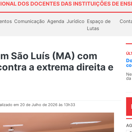
IONAL DOS DOCENTES DAS INSTITUIÇÕES DE ENS
entos
Comunicação
Agenda
Jurídico
Espaço de
Cont
Lutas
em São Luís (MA) com
ÚL
AN
contra a extrema direita e
So
13
O 
co
dia
alizado em 20 de Julho de 2026 às 13h33