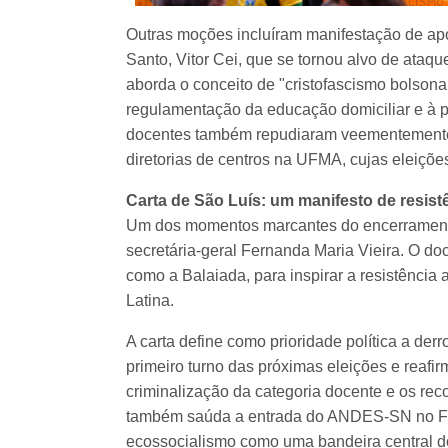
Outras moções incluíram manifestação de apo
Santo, Vitor Cei, que se tornou alvo de ataq
aborda o conceito de "cristofascismo bolsonaris
regulamentação da educação domiciliar e à p
docentes também repudiaram veementemente o
diretorias de centros na UFMA, cujas eleiçõe
Carta de São Luís: um manifesto de resist
Um dos momentos marcantes do encerramento f
secretária-geral Fernanda Maria Vieira. O d
como a Balaiada, para inspirar a resistência 
Latina.
A carta define como prioridade política a derr
primeiro turno das próximas eleições e reafi
criminalização da categoria docente e os rec
também saúda a entrada do ANDES-SN no Fó
ecossocialismo como uma bandeira central do