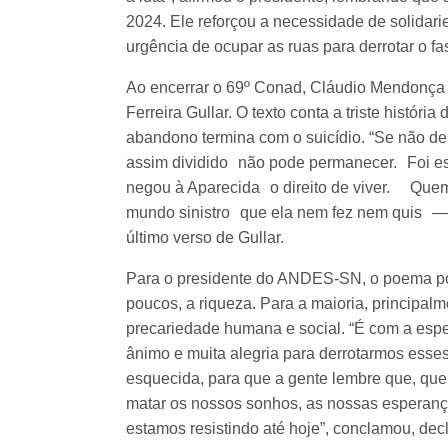
2024. Ele reforçou a necessidade de solidar
urgência de ocupar as ruas para derrotar o fa
Ao encerrar o 69º Conad, Cláudio Mendonça
Ferreira Gullar. O texto conta a triste histór
abandono termina com o suicídio. “Se não d
assim dividido não pode permanecer. Foi e
negou à Aparecida o direito de viver. Quem
mundo sinistro que ela nem fez nem quis — qu
último verso de Gullar.
Para o presidente do ANDES-SN, o poema polít
poucos, a riqueza. Para a maioria, principalm
precariedade humana e social. “É com a esp
ânimo e muita alegria para derrotarmos esse
esquecida, para que a gente lembre que, que
matar os nossos sonhos, as nossas esperança
estamos resistindo até hoje”, conclamou, de