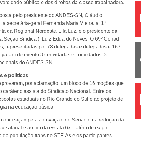
ersidade pública e dos direitos da classe trabalhadora.
mposta pelo presidente do ANDES-SN, Cláudio
 a secretária-geral Fernanda Maria Vieira, a 1ª
nta da Regional Nordeste, Lila Luz, e o presidente da
 Seção Sindical), Luiz Eduardo Neves. O 69º Conad
is, representadas por 78 delegadas e delegados e 167
iparam do evento 3 convidadas e convidados, 3
nacionais do ANDES-SN.
 e políticas
aprovaram, por aclamação, um bloco de 16 moções que
caráter classista do Sindicato Nacional. Entre os
escolas estaduais no Rio Grande do Sul e ao projeto de
ologia na educação básica.
 mobilização pela aprovação, no Senado, da redução da
 salarial e ao fim da escala 6x1, além de exigir
 da população trans no STF. As e os participantes