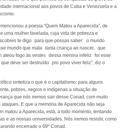
iedade internacional aos povos de Cuba e Venezuela e a
scismo.
 mencionou a poesia “Quem Matou a Aparecida”, de
ia de uma mulher favelada, cuja vida de pobreza e
escobres te digo para que possas saber: o mundo
sse mundo que mata tanta criança ao nascer, que
 ateou fogo às vestes dessa menina infeliz foi esse
e deve ser destruído pro povo viver feliz”, diz o
ico sintetiza o que é o capitalismo: para alguns
ente, pobres, negros e indígenas a situação de
erança que nós iremos sair desse Conad, com muito
s ataques. E que a memória de Aparecida não seja
m matou a Aparecida, está, a todo momento, tentando
s e as nossas universidades. Nós iremos resistir, como
clarando encerrado o 69º Conad.