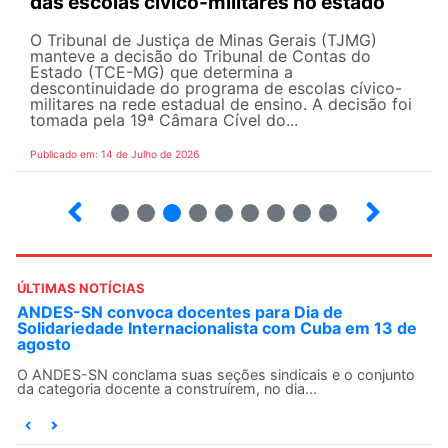
das escolas cívico-militares no estado
O Tribunal de Justiça de Minas Gerais (TJMG)
manteve a decisão do Tribunal de Contas do
Estado (TCE-MG) que determina a
descontinuidade do programa de escolas cívico-
militares na rede estadual de ensino. A decisão foi
tomada pela 19ª Câmara Cível do...
Publicado em: 14 de Julho de 2026
2
3
4
5
6
7
8
9
ÚLTIMAS NOTÍCIAS
ANDES-SN convoca docentes para Dia de
Solidariedade Internacionalista com Cuba em 13 de
agosto
O ANDES-SN conclama suas seções sindicais e o conjunto
da categoria docente a construírem, no dia...