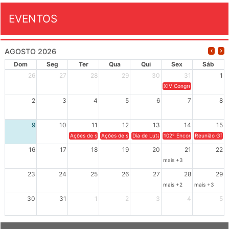
EVENTOS
AGOSTO 2026
Dom
Seg
Ter
Qua
Qui
Sex
Sáb
26
27
28
29
30
31
1
XIV Congresso Brasileiro 
2
3
4
5
6
7
8
9
10
11
12
13
14
15
Ações de solidariedade a Cuba no Rio Grande do Sul - 100 anos 
Ações de solidariedade a Cuba no Rio Grande do Su
Dia de Luta em Defesa de Cuba e da S
102º Encontro da Regional
Reunião GTPE
16
17
18
19
20
21
22
mais +3
23
24
25
26
27
28
29
mais +2
mais +3
30
31
1
2
3
4
5