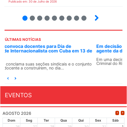
Publicado em: 30 de Julho de 2026
2
3
4
5
6
7
8
9
ÚLTIMAS NOTÍCIAS
Em decisão inédita, Justiça Federal condena ex-
agente da ditadura por estupro
Em uma decisão considerada histórica, a 2ª Vara Federal
Criminal do Rio de Janeiro condenou o...
EVENTOS
AGOSTO 2026
Dom
Seg
Ter
Qua
Qui
Sex
Sáb
26
27
28
29
30
31
1