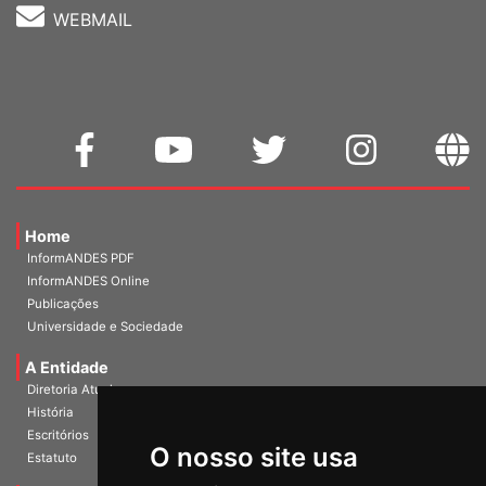
WEBMAIL
Home
InformANDES PDF
InformANDES Online
Publicações
Universidade e Sociedade
A Entidade
Diretoria Atual
História
Escritórios
Estatuto
O nosso site usa
Documentos