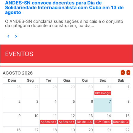
ANDES-SN convoca docentes para Dia de
Solidariedade Internacionalista com Cuba em 13 de
agosto
O ANDES-SN conclama suas seções sindicais e o conjunto
da categoria docente a construírem, no dia...
EVENTOS
AGOSTO 2026
Dom
Seg
Ter
Qua
Qui
Sex
Sáb
26
27
28
29
30
31
1
XIV Congresso Brasileiro 
2
3
4
5
6
7
8
9
10
11
12
13
14
15
Ações de solidariedade a Cuba no Rio Grande do Sul - 100 anos 
Ações de solidariedade a Cuba no Rio Grande do Su
Dia de Luta em Defesa de Cuba e da S
102º Encontro da Regional
Reunião GTPE
16
17
18
19
20
21
22