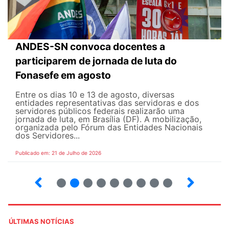
ANDES-SN convoca docentes a
participarem de jornada de luta do
Fonasefe em agosto
Entre os dias 10 e 13 de agosto, diversas
entidades representativas das servidoras e dos
servidores públicos federais realizarão uma
jornada de luta, em Brasília (DF). A mobilização,
organizada pelo Fórum das Entidades Nacionais
dos Servidores...
Publicado em: 21 de Julho de 2026
2
3
4
5
6
7
8
9
ÚLTIMAS NOTÍCIAS