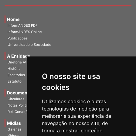
Home
InformANDES PDF
InformANDES Online
Publicações
Universidade e Sociedade
A Entidade
Diretoria Atual
História
O nosso site usa
Escritórios
Estatuto
cookies
Documentos
Circulares
Utilizamos cookies e outras
Notas Políticas
tecnologias de medição para
Rel. Conad/Congresso
melhorar a sua experiência de
navegação no nosso site, de
Mídias
Galerias
forma a mostrar conteúdo
Vídeos