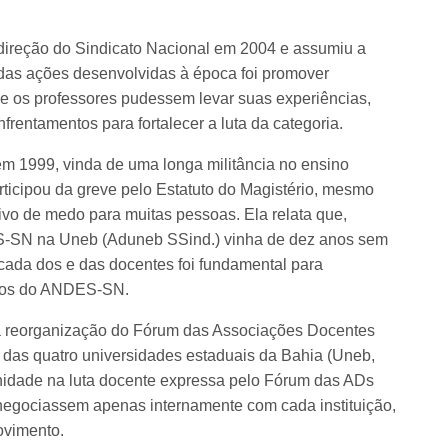
a direção do Sindicato Nacional em 2004 e assumiu a
das ações desenvolvidas à época foi promover
 e os professores pudessem levar suas experiências,
frentamentos para fortalecer a luta da categoria.
em 1999, vinda de uma longa militância no ensino
rticipou da greve pelo Estatuto do Magistério, mesmo
ivo de medo para muitas pessoas. Ela relata que,
S-SN na Uneb (Aduneb SSind.) vinha de dez anos sem
icada dos e das docentes foi fundamental para
ípios do ANDES-SN.
a a reorganização do Fórum das Associações Docentes
s das quatro universidades estaduais da Bahia (Uneb,
nidade na luta docente expressa pelo Fórum das ADs
 negociassem apenas internamente com cada instituição,
ovimento.