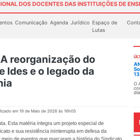
IONAL DOS DOCENTES DAS INSTITUIÇÕES DE ENS
entos
Comunicação
Agenda
Jurídico
Espaço de
Cont
Lutas
A reorganização do
ÚL
AN
e Ides e o legado da
So
13
hia
O 
co
dia
lizado em 19 de Maio de 2026 às 16h05
. Esta matéria integra um projeto especial de
icato e sua resistência ininterrupta em defesa da
r meio de eventos que marcaram a história do Sindicato