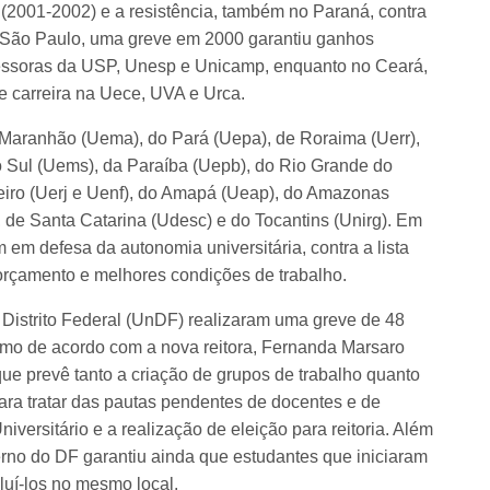
(2001-2002) e a resistência, também no Paraná, contra
 São Paulo, uma greve em 2000 garantiu ganhos
ofessoras da USP, Unesp e Unicamp, enquanto no Ceará,
de carreira na Uece, UVA e Urca.
 Maranhão (Uema), do Pará (Uepa), de Roraima (Uerr),
 Sul (Uems), da Paraíba (Uepb), do Rio Grande do
neiro (Uerj e Uenf), do Amapá (Ueap), do Amazonas
de Santa Catarina (Udesc) e do Tocantins (Unirg). Em
 em defesa da autonomia universitária, contra a lista
s orçamento e melhores condições de trabalho.
Distrito Federal (UnDF) realizaram uma greve de 48
ermo de acordo com a nova reitora, Fernanda Marsaro
que prevê tanto a criação de grupos de trabalho quanto
a tratar das pautas pendentes de docentes e de
iversitário e a realização de eleição para reitoria. Além
erno do DF garantiu ainda que estudantes que iniciaram
uí-los no mesmo local.