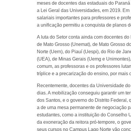
meses de docentes das estaduais do Paraná 
a Lei Geral das Universidades, em 2019. Em
salariais importantes para professores e pr
a unificação permitiu a conquista de planos 
A luta do Setor conta ainda com docentes do
de Mato Grosso (Unemat), de Mato Grosso do
Norte (Uern), do Piauí (Uespi), do Rio de Ja
(UEA), de Minas Gerais (Uemg e Unimontes), 
comum, as professoras e os professores lutam
tríplice e a precarização do ensino, por mai
Recentemente, docentes da Universidade do 
dias. A mobilização conseguiu garantir um t
dos Santos, e o governo do Distrito Federal, 
a de uma mesa permanente de negociação par
estudantes, como a instituição do Conselho Un
da exoneração da reitora pró-tempore, o gov
seus cursos no Campus Lago Norte vão concl