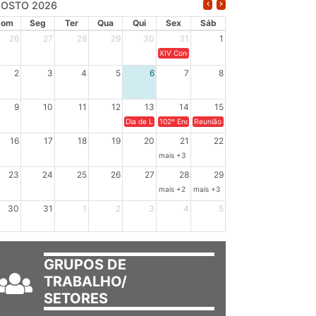
OSTO 2026
Dom
Seg
Ter
Qua
Qui
Sex
Sáb
26
27
28
29
30
31
1
XIV Congresso Brasileiro de Pesquisadores(a
2
3
4
5
6
7
8
9
10
11
12
13
14
15
Dia de Luta em Defesa de Cuba e da Soberania dos Po
102º Encontro da Regional Leste, “Em terra e
Reunião GTPE.
16
17
18
19
20
21
22
mais +3
23
24
25
26
27
28
29
mais +2
mais +3
30
31
1
2
3
4
5
GRUPOS DE
TRABALHO/
SETORES