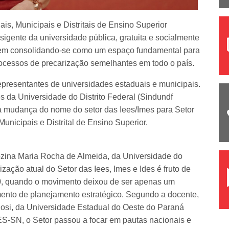
is, Municipais e Distritais de Ensino Superior
sigente da universidade pública, gratuita e socialmente
s vem consolidando-se como um espaço fundamental para
 processos de precarização semelhantes em todo o país.
epresentantes de universidades estaduais e municipais.
 da Universidade do Distrito Federal (Sindundf
a mudança do nome do setor das Iees/Imes para Setor
Municipais e Distrital de Ensino Superior.
ózina Maria Rocha de Almeida, da Universidade do
zação atual do Setor das Iees, Imes e Ides é fruto de
00, quando o movimento deixou de ser apenas um
mento de planejamento estratégico. Segundo a docente,
o Bosi, da Universidade Estadual do Oeste do Paraná
ES-SN, o Setor passou a focar em pautas nacionais e