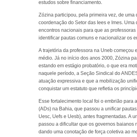
estudos sobre financiamento.
Zózina participou, pela primeira vez, de um
coordenação do Setor das Iees e Imes. Uma 
encontros nacionais para que as professoras
identificar pautas comuns e nacionalizar os en
A trajetória da professora na Uneb começou 
médio. Já no início dos anos 2000, Zózina pa
estando em estágio probatório, o que era mot
naquele período, a Seção Sindical do ANDE
atuação expressiva e que a mobilização unif
conquistar um estatuto que refletia os princ
Esse fortalecimento local foi o embrião par
(ADs) na Bahia, que passou a unificar pauta
Uesc, Uefs e Uesb), antes fragmentadas. A u
passou a dificultar que os governos baianos
dando uma conotação de força coletiva ao m