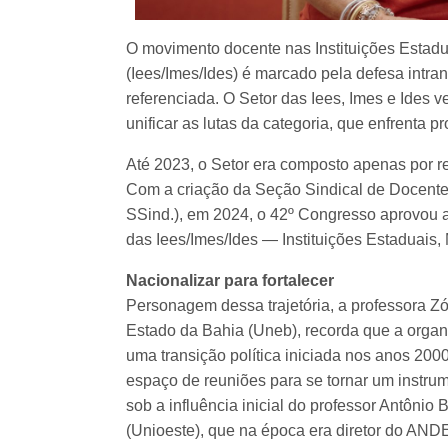
O movimento docente nas Instituições Estadua
(Iees/Imes/Ides) é marcado pela defesa intran
referenciada. O Setor das Iees, Imes e Ide
unificar as lutas da categoria, que enfrenta
Até 2023, o Setor era composto apenas por r
Com a criação da Seção Sindical de Docentes
SSind.), em 2024, o 42º Congresso aprovou 
das Iees/Imes/Ides — Instituições Estaduais, 
Nacionalizar para fortalecer
Personagem dessa trajetória, a professora Z
Estado da Bahia (Uneb), recorda que a organi
uma transição política iniciada nos anos 20
espaço de reuniões para se tornar um instru
sob a influência inicial do professor Antôni
(Unioeste), que na época era diretor do AND