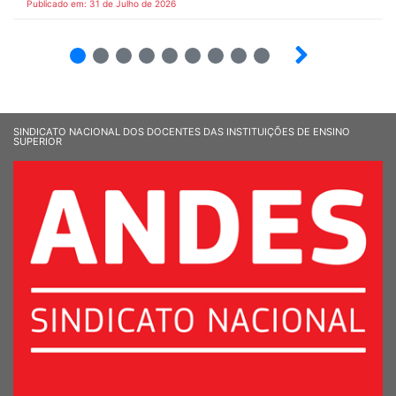
Publicado em: 31 de Julho de 2026
2
3
4
5
6
7
8
9
SINDICATO NACIONAL DOS DOCENTES DAS INSTITUIÇÕES DE ENSINO
SUPERIOR