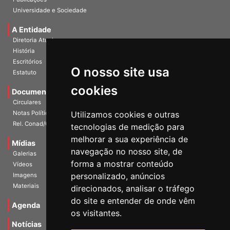
Universidade e Sociedade
A Entidade
Diretoria Atual
História
Escritórios
O nosso site usa
Estatuto
cookies
Documentos
Circulares
Notas Políticas
Utilizamos cookies e outras
Rel. Conad/Congresso
tecnologias de medição para
melhorar a sua experiência de
Mídias
navegação no nosso site, de
Galerias
forma a mostrar conteúdo
Vídeos
personalizado, anúncios
Imagens
Materiais
direcionados, analisar o tráfego
do site e entender de onde vêm
Agenda
os visitantes.
Notícias