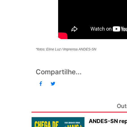
*fotos: Eline Luz / Imprensa ANDES-SN
Compartilhe...
Out
ANDES-SN repu