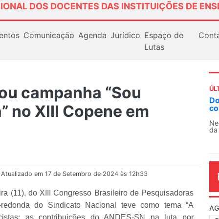
IONAL DOS DOCENTES DAS INSTITUIÇÕES DE ENS
entos
Comunicação
Agenda
Jurídico
Espaço de
Cont
Lutas
ou campanha “Sou
ÚL
AN
” no XIII Copene em
So
13
O 
co
dia
Atualizado em 17 de Setembro de 2024 às 12h33
ra (11), do XIII Congresso Brasileiro de Pesquisadoras
redonda do Sindicato Nacional teve como tema “A
racistas: as contribuições do ANDES-SN na luta por