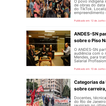
O povo indígena A
de obras do data
do TikTok. Locali
empreendimento é 
Publicado em: 12 de Junho
ANDES-SN part
sobre o Piso N
O ANDES-SN partic
audiência com o m
Mendes, para trat
Salarial Profissio
Publicado em: 10 de Junho
Categorias da
sobre carreira
Docentes, técnica
do Rio de Janeiro
reuniram no últim