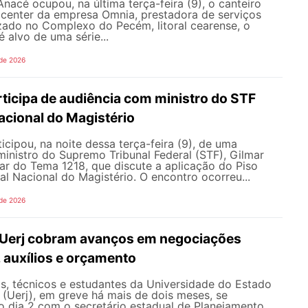
nacé ocupou, na última terça-feira (9), o canteiro
 center da empresa Omnia, prestadora de serviços
zado no Complexo do Pecém, litoral cearense, o
alvo de uma série...
 de 2026
icipa de audiência com ministro do STF
acional do Magistério
ipou, na noite dessa terça-feira (9), de uma
inistro do Supremo Tribunal Federal (STF), Gilmar
ar do Tema 1218, que discute a aplicação do Piso
nal Nacional do Magistério. O encontro ocorreu...
 de 2026
 Uerj cobram avanços em negociações
, auxílios e orçamento
s, técnicos e estudantes da Universidade do Estado
 (Uerj), em greve há mais de dois meses, se
o dia 2 com o secretário estadual de Planejamento