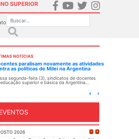
INO SUPERIOR
ato
TIMAS NOTÍCIAS
DES-SN convoca docentes para Dia de
lidariedade Internacionalista com Cuba em
 de agosto
ANDES-SN conclama suas seções sindicais e o
njunto da categoria docente a construírem, no
...
EVENTOS