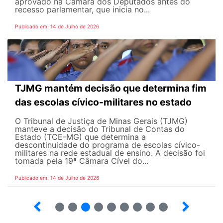
aprovado na Câmara dos Deputados antes do
recesso parlamentar, que inicia no...
Publicado em: 14 de Julho de 2026
TJMG mantém decisão que determina fim
das escolas cívico-militares no estado
O Tribunal de Justiça de Minas Gerais (TJMG)
manteve a decisão do Tribunal de Contas do
Estado (TCE-MG) que determina a
descontinuidade do programa de escolas cívico-
militares na rede estadual de ensino. A decisão foi
tomada pela 19ª Câmara Cível do...
Publicado em: 14 de Julho de 2026
2
3
4
5
6
7
8
9