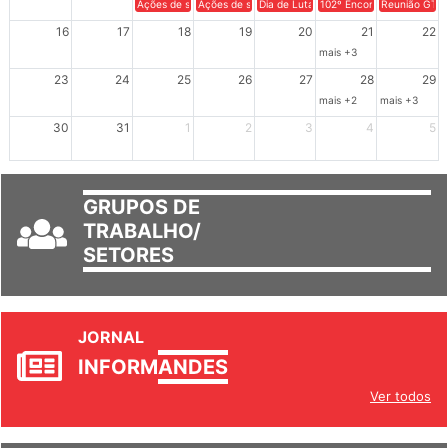
Ações de solidariedade a Cuba no Rio Grande do Sul - 100 anos 
Ações de solidariedade a Cuba no Rio Grande do Su
Dia de Luta em Defesa de Cuba e da S
102º Encontro da Regional
Reunião GTPE
16
17
18
19
20
21
22
mais +3
23
24
25
26
27
28
29
mais +2
mais +3
30
31
1
2
3
4
5
GRUPOS DE
TRABALHO/
SETORES
JORNAL
INFORM
ANDES
Ver todos