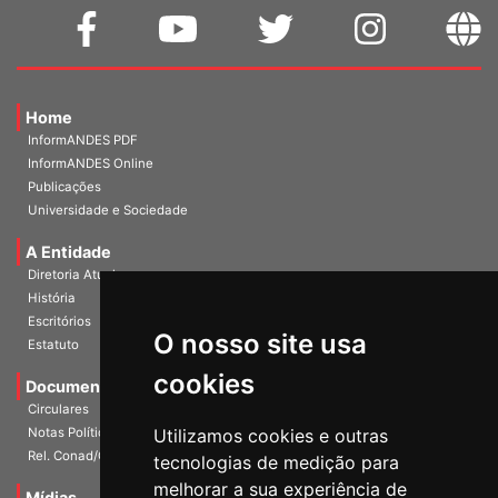
Home
InformANDES PDF
InformANDES Online
Publicações
Universidade e Sociedade
A Entidade
Diretoria Atual
História
O nosso site usa
Escritórios
Estatuto
cookies
Documentos
Circulares
Utilizamos cookies e outras
Notas Políticas
tecnologias de medição para
Rel. Conad/Congresso
melhorar a sua experiência de