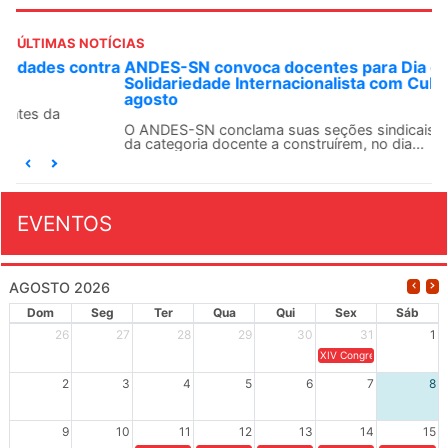
ÚLTIMAS NOTÍCIAS
ANDES-SN convoca docentes para Dia de
Solidariedade Internacionalista com Cuba em 13 de
agosto
O ANDES-SN conclama suas seções sindicais e o conjunto
da categoria docente a construírem, no dia...
EVENTOS
AGOSTO 2026
Dom
Seg
Ter
Qua
Qui
Sex
Sáb
26
27
28
29
30
31
1
XIV Congresso Brasileiro 
2
3
4
5
6
7
8
9
10
11
12
13
14
15