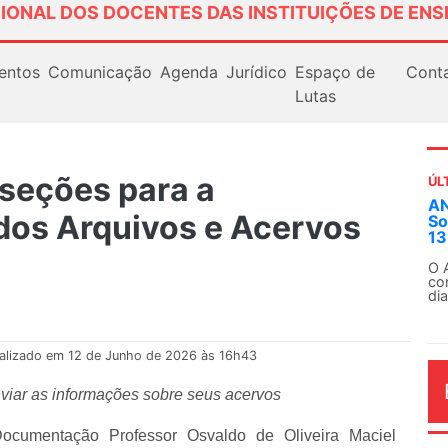
IONAL DOS DOCENTES DAS INSTITUIÇÕES DE ENS
entos
Comunicação
Agenda
Jurídico
Espaço de
Cont
Lutas
seções para a
ÚL
ANDES-SN convoca docentes 
dos Arquivos e Acervos
Solidariedade Internacionali
13 de agosto
O ANDES-SN conclama suas seções
conjunto da categoria docente a c
dia...
alizado em 12 de Junho de 2026 às 16h43
nviar as informações sobre seus acervos
umentação Professor Osvaldo de Oliveira Maciel