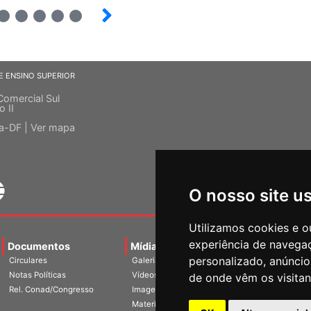
6
7
8
9
E ENSINO SUPERIOR
Comercial Sul
o II
ia-DF |
Ver mapa
O nosso site u
Utilizamos cookies e o
experiência de navega
Documentos
Mídias
Agenda
Notíci
personalizado, anúncios
Circulares
Galerias
Notas Políticas
Vídeos
de onde vêm os visitan
Rel. Conad/Congresso
Imagens
Materiais