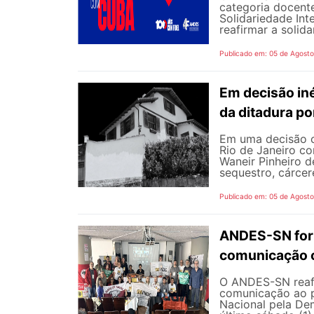
categoria docente
Solidariedade Int
reafirmar a solida
Publicado em: 05 de Agost
Em decisão iné
da ditadura p
Em uma decisão co
Rio de Janeiro c
Waneir Pinheiro 
sequestro, cárcere
Publicado em: 05 de Agost
ANDES-SN fort
comunicação c
O ANDES-SN reafi
comunicação ao p
Nacional pela De