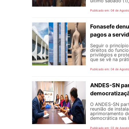
último sábado (1),
Publicado em: 04 de Agost
Fonasefe denu
pagos a servi
Seguir o princípi
direitos do funci
privilégios e pro
que se vê na prát
Publicado em: 04 de Agost
ANDES-SN part
democratizaçã
O ANDES-SN partic
reunião de instal
aprimoramento do
democrática nas I
Publicado em: 03 de Agost