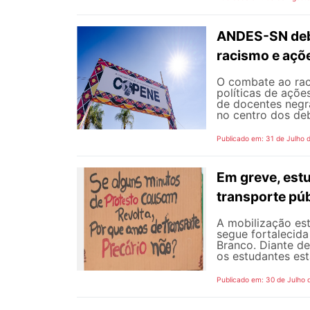
ANDES-SN deba
racismo e açõ
O combate ao rac
políticas de açõe
de docentes negra
no centro dos de
Publicado em: 31 de Julho 
Em greve, est
transporte púb
A mobilização est
segue fortalecida
Branco. Diante d
os estudantes est
Publicado em: 30 de Julho 