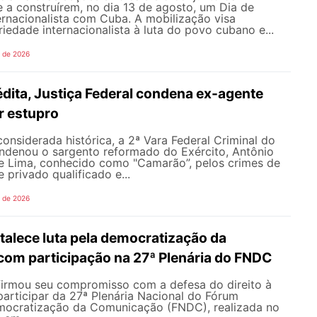
 a construírem, no dia 13 de agosto, um Dia de
ernacionalista com Cuba. A mobilização visa
riedade internacionalista à luta do povo cubano e...
o de 2026
dita, Justiça Federal condena ex-agente
or estupro
nsiderada histórica, a 2ª Vara Federal Criminal do
ondenou o sargento reformado do Exército, Antônio
de Lima, conhecido como "Camarão”, pelos crimes de
 privado qualificado e...
o de 2026
alece luta pela democratização da
om participação na 27ª Plenária do FNDC
rmou seu compromisso com a defesa do direito à
articipar da 27ª Plenária Nacional do Fórum
mocratização da Comunicação (FNDC), realizada no