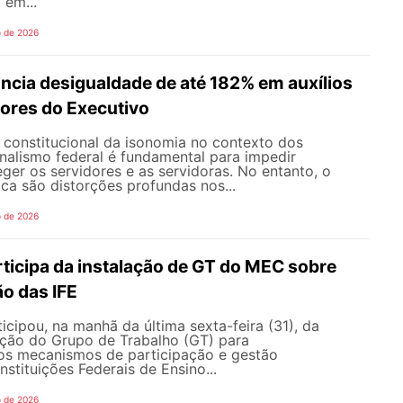
 em...
o de 2026
ncia desigualdade de até 182% em auxílios
dores do Executivo
o constitucional da isonomia no contexto dos
onalismo federal é fundamental para impedir
teger os servidores e as servidoras. No entanto, o
ica são distorções profundas nos...
o de 2026
icipa da instalação de GT do MEC sobre
o das IFE
ipou, na manhã da última sexta-feira (31), da
ação do Grupo de Trabalho (GT) para
s mecanismos de participação e gestão
nstituições Federais de Ensino...
o de 2026