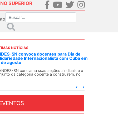
INO SUPERIOR
ato
TIMAS NOTÍCIAS
para Dia de
Em decisão inédita, Justiça Federal co
sta com Cuba em
ex-agente da ditadura por estupro
Em uma decisão considerada histórica, a 2ª V
Federal Criminal do Rio de Janeiro condenou o.
 sindicais e o
onstruírem, no
EVENTOS