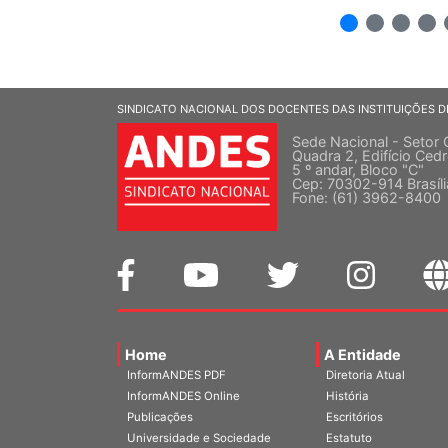
2
3
4
5
SINDICATO NACIONAL DOS DOCENTES DAS INSTITUIÇÕES D
Sede Nacional - Setor 
Quadra 2, Edifício Cedr
5 º andar, Bloco "C"
Cep: 70302-914 Brasíl
Fone: (61) 3962-8400
Home
A Entidade
InformANDES PDF
Diretoria Atual
InformANDES Online
História
Publicações
Escritórios
Universidade e Sociedade
Estatuto