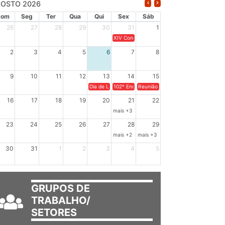
OSTO 2026
Dom
Seg
Ter
Qua
Qui
Sex
Sáb
26
27
28
29
30
31
1
XIV Congresso Brasileiro de Pesquisadores(a
2
3
4
5
6
7
8
9
10
11
12
13
14
15
Dia de Luta em Defesa de Cuba e da Soberania dos Po
102º Encontro da Regional Leste, “Em terra e
Reunião GTPE.
16
17
18
19
20
21
22
mais +3
23
24
25
26
27
28
29
mais +2
mais +3
30
31
1
2
3
4
5
GRUPOS DE
TRABALHO/
SETORES