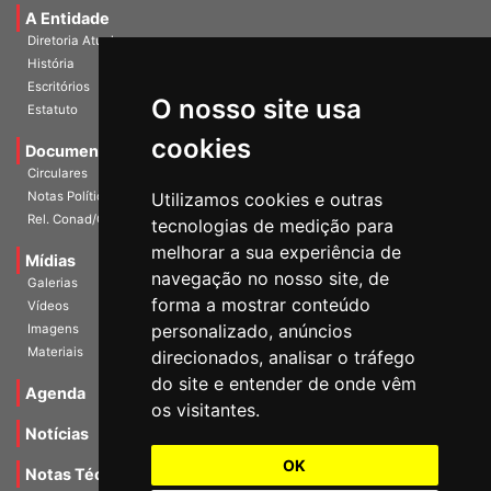
A Entidade
Diretoria Atual
História
O nosso site usa
Escritórios
Estatuto
cookies
Documentos
Circulares
Utilizamos cookies e outras
Notas Políticas
tecnologias de medição para
Rel. Conad/Congresso
melhorar a sua experiência de
navegação no nosso site, de
Mídias
Galerias
forma a mostrar conteúdo
Vídeos
personalizado, anúncios
Imagens
direcionados, analisar o tráfego
Materiais
do site e entender de onde vêm
os visitantes.
Agenda
Notícias
OK