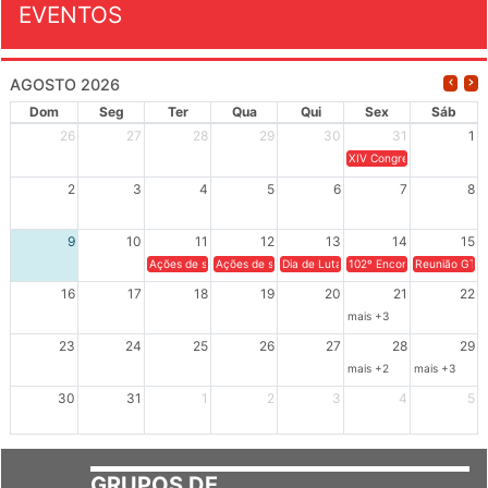
EVENTOS
AGOSTO 2026
Dom
Seg
Ter
Qua
Qui
Sex
Sáb
26
27
28
29
30
31
1
XIV Congresso Brasileiro 
2
3
4
5
6
7
8
9
10
11
12
13
14
15
Ações de solidariedade a Cuba no Rio Grande do Sul - 100 anos 
Ações de solidariedade a Cuba no Rio Grande do Su
Dia de Luta em Defesa de Cuba e da S
102º Encontro da Regional
Reunião GTPE
16
17
18
19
20
21
22
mais +3
23
24
25
26
27
28
29
mais +2
mais +3
30
31
1
2
3
4
5