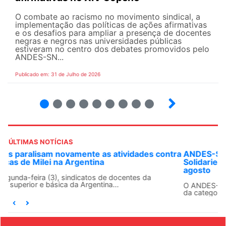
O combate ao racismo no movimento sindical, a
implementação das políticas de ações afirmativas
e os desafios para ampliar a presença de docentes
negras e negros nas universidades públicas
estiveram no centro dos debates promovidos pelo
ANDES-SN...
Publicado em: 31 de Julho de 2026
2
3
4
5
6
7
8
9
ÚLTIMAS NOTÍCIAS
ANDES-SN convoca docentes para Dia de
Solidariedade Internacionalista com Cuba em 13 de
agosto
O ANDES-SN conclama suas seções sindicais e o conjunto
da categoria docente a construírem, no dia...