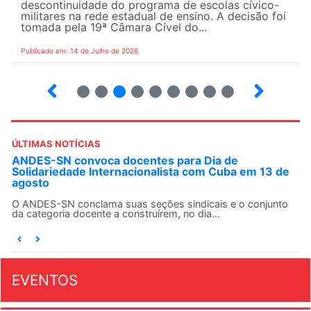
descontinuidade do programa de escolas cívico-
militares na rede estadual de ensino. A decisão foi
tomada pela 19ª Câmara Cível do...
Publicado em: 14 de Julho de 2026
2
3
4
5
6
7
8
9
ÚLTIMAS NOTÍCIAS
ANDES-SN convoca docentes para Dia de
Solidariedade Internacionalista com Cuba em 13 de
agosto
O ANDES-SN conclama suas seções sindicais e o conjunto
da categoria docente a construírem, no dia...
EVENTOS