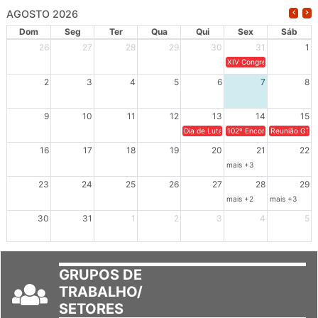
AGOSTO 2026
Dom
Seg
Ter
Qua
Qui
Sex
Sáb
26
27
28
29
30
31
1
XIV Congresso Brasileiro 
2
3
4
5
6
7
8
9
10
11
12
13
14
15
Dia de Luta em Defesa de Cuba e da S
102º Encontro da Regional
Reunião GTPE
16
17
18
19
20
21
22
mais +3
23
24
25
26
27
28
29
mais +2
mais +3
30
31
1
2
3
4
5
GRUPOS DE
TRABALHO/
SETORES