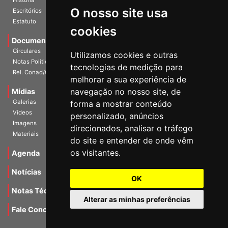
O nosso site usa
Escritórios
Estatuto
cookies
Documentos
Circulares
Utilizamos cookies e outras
Notas Políticas
tecnologias de medição para
Rel. Conad/Congresso
melhorar a sua experiência de
navegação no nosso site, de
Mídias
Galerias
forma a mostrar conteúdo
Vídeos
personalizado, anúncios
Imagens
direcionados, analisar o tráfego
Materiais
do site e entender de onde vêm
os visitantes.
Agenda
Notícias
OK
Notas Técnicas
Alterar as minhas preferências
Fale Conocsco
MANTIDO POR Camaleão Soft