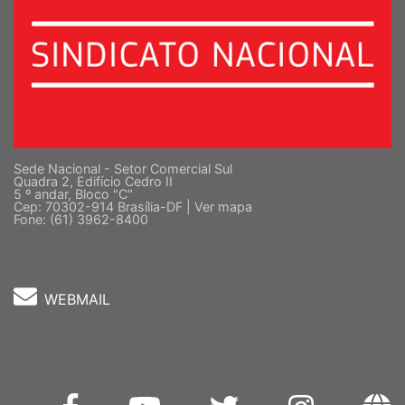
Sede Nacional - Setor Comercial Sul
Quadra 2, Edifício Cedro II
5 º andar, Bloco "C"
Cep: 70302-914 Brasília-DF |
Ver mapa
Fone: (61) 3962-8400
WEBMAIL