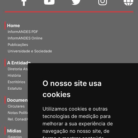
Home
InformANDES PDF
InformANDES Online
Publicações
Universidade e Sociedade
A Entidade
Diretoria Atual
História
O nosso site usa
Escritórios
Estatuto
cookies
Documentos
Circulares
Utilizamos cookies e outras
Notas Políticas
tecnologias de medição para
Rel. Conad/Congresso
melhorar a sua experiência de
navegação no nosso site, de
Mídias
Galerias