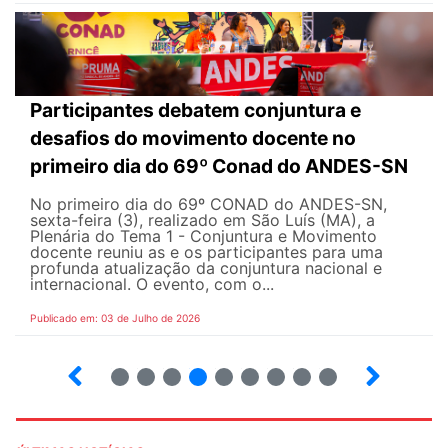
Participantes debatem conjuntura e
desafios do movimento docente no
primeiro dia do 69º Conad do ANDES-SN
No primeiro dia do 69º CONAD do ANDES-SN,
sexta-feira (3), realizado em São Luís (MA), a
Plenária do Tema 1 - Conjuntura e Movimento
docente reuniu as e os participantes para uma
profunda atualização da conjuntura nacional e
internacional. O evento, com o...
Publicado em: 03 de Julho de 2026
2
3
4
5
6
7
8
9