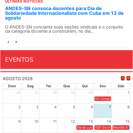
ÚLTIMAS NOTÍCIAS
ANDES-SN convoca docentes para Dia de
Solidariedade Internacionalista com Cuba em 13 de
agosto
O ANDES-SN conclama suas seções sindicais e o conjunto
da categoria docente a construírem, no dia...
EVENTOS
AGOSTO 2026
Dom
Seg
Ter
Qua
Qui
Sex
Sáb
26
27
28
29
30
31
1
XIV Congresso Brasileiro 
2
3
4
5
6
7
8
9
10
11
12
13
14
15
Dia de Luta em Defesa de Cuba e da S
102º Encontro da Regional
Reunião GTPE