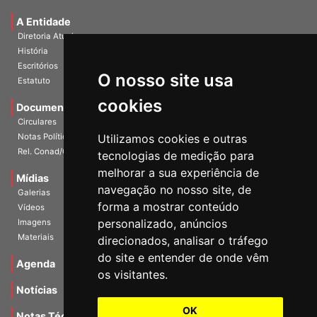
Universidade e Sociedade
A Entidade
Diretoria Atual
História
O nosso site usa
Escritórios
Estatuto
cookies
Documentos
Circulares
Utilizamos cookies e outras
Notas Políticas
tecnologias de medição para
Rel. Conad/Congresso
melhorar a sua experiência de
navegação no nosso site, de
Mídias
Galerias
forma a mostrar conteúdo
Vídeos
personalizado, anúncios
Imagens
direcionados, analisar o tráfego
Materiais
do site e entender de onde vêm
os visitantes.
Agenda
Notícias
OK