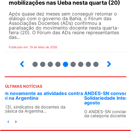
mobilizações nas Ueba nesta quarta (20)
Após quase dez meses sem conseguir retomar o
diálogo com o governo da Bahia, o Fórum das
Associações Docentes (ADs) confirmou a
paralisação do movimento docente nesta quarta-
feira (20). O Fórum das ADs reúne representantes
das...
Publicado em: 19 de Maio de 2026
5
6
7
8
9
10
12
13
ÚLTIMAS NOTÍCIAS
ANDES-SN convoca docentes para Dia de
Solidariedade Internacionalista com Cuba em 13 de
agosto
O ANDES-SN conclama suas seções sindicais e o conjunto
da categoria docente a construírem, no dia...