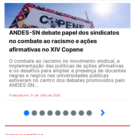
ANDES-SN debate papel dos sindicatos
no combate ao racismo e ações
afirmativas no XIV Copene
O combate ao racismo no movimento sindical, a
implementação das políticas de ações afirmativas
e os desafios para ampliar a presença de docentes
negras e negros nas universidades públicas
estiveram no centro dos debates promovidos pelo
ANDES-SN...
Publicado em: 31 de Julho de 2026
2
3
4
5
6
7
8
9