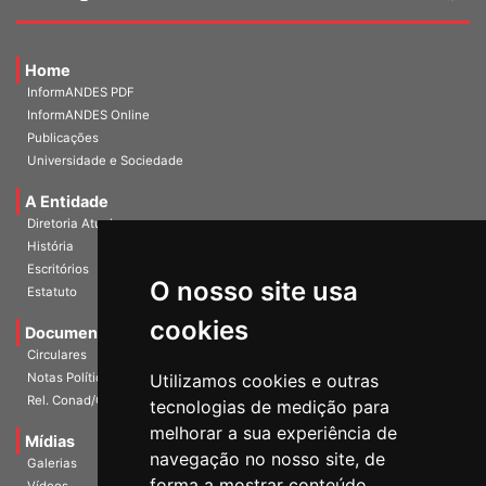
Home
InformANDES PDF
InformANDES Online
Publicações
Universidade e Sociedade
A Entidade
Diretoria Atual
História
Escritórios
O nosso site usa
Estatuto
cookies
Documentos
Circulares
Notas Políticas
Utilizamos cookies e outras
Rel. Conad/Congresso
tecnologias de medição para
melhorar a sua experiência de
Mídias
navegação no nosso site, de
Galerias
forma a mostrar conteúdo
Vídeos