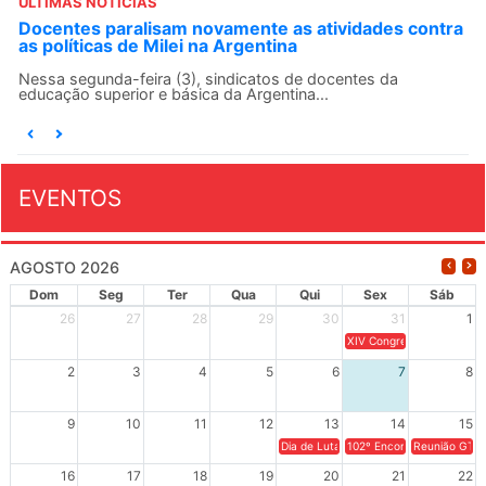
ÚLTIMAS NOTÍCIAS
ntra
ANDES-SN convoca docentes para Dia de
Solidariedade Internacionalista com Cuba em 13 de
agosto
O ANDES-SN conclama suas seções sindicais e o conjunto
da categoria docente a construírem, no dia...
EVENTOS
AGOSTO 2026
Dom
Seg
Ter
Qua
Qui
Sex
Sáb
26
27
28
29
30
31
1
XIV Congresso Brasileiro 
2
3
4
5
6
7
8
9
10
11
12
13
14
15
Dia de Luta em Defesa de Cuba e da S
102º Encontro da Regional
Reunião GTPE
16
17
18
19
20
21
22