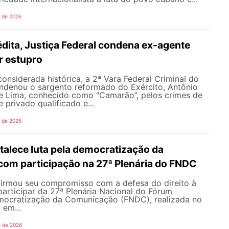
o de 2026
dita, Justiça Federal condena ex-agente
or estupro
nsiderada histórica, a 2ª Vara Federal Criminal do
ondenou o sargento reformado do Exército, Antônio
de Lima, conhecido como "Camarão”, pelos crimes de
 privado qualificado e...
o de 2026
alece luta pela democratização da
om participação na 27ª Plenária do FNDC
rmou seu compromisso com a defesa do direito à
articipar da 27ª Plenária Nacional do Fórum
mocratização da Comunicação (FNDC), realizada no
 em...
o de 2026