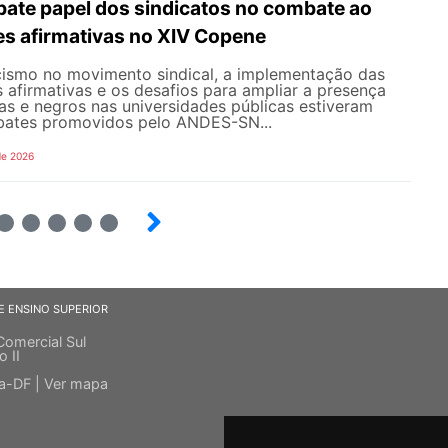
te papel dos sindicatos no combate ao
es afirmativas no XIV Copene
ismo no movimento sindical, a implementação das
s afirmativas e os desafios para ampliar a presença
s e negros nas universidades públicas estiveram
bates promovidos pelo ANDES-SN...
de 2026
6
7
8
9
E ENSINO SUPERIOR
Comercial Sul
o II
ia-DF |
Ver mapa