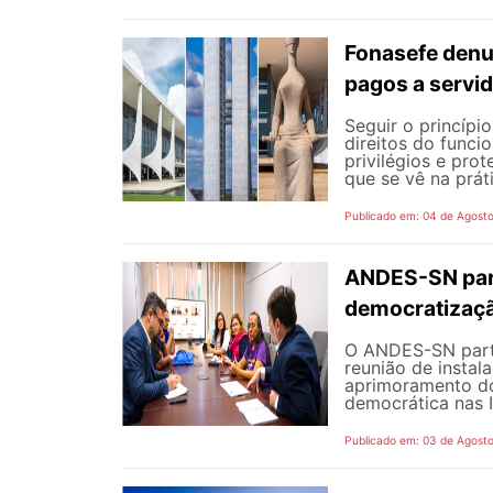
Fonasefe denu
pagos a servi
Seguir o princípi
direitos do funci
privilégios e pro
que se vê na prát
Publicado em: 04 de Agost
ANDES-SN part
democratizaçã
O ANDES-SN partic
reunião de instal
aprimoramento do
democrática nas I
Publicado em: 03 de Agost