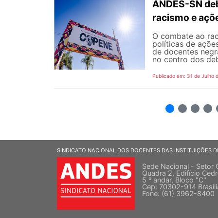
ANDES-SN deba
racismo e açõ
O combate ao rac
políticas de açõe
de docentes negra
no centro dos de
Publicado em: 31 de Julho 
2
3
4
5
SINDICATO NACIONAL DOS DOCENTES DAS INSTITUIÇÕES D
Sede Nacional - Setor 
Quadra 2, Edifício Cedr
5 º andar, Bloco "C"
Cep: 70302-914 Brasíl
Fone: (61) 3962-8400