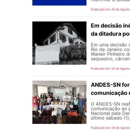
Publicado em: 05 de Agost
Em decisão iné
da ditadura p
Em uma decisão co
Rio de Janeiro c
Waneir Pinheiro 
sequestro, cárcere
Publicado em: 05 de Agost
ANDES-SN fort
comunicação c
O ANDES-SN reafi
comunicação ao p
Nacional pela De
último sábado (1),
Publicado em: 04 de Agost