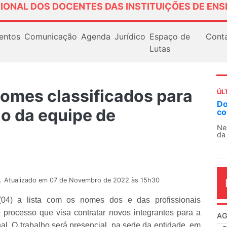
IONAL DOS DOCENTES DAS INSTITUIÇÕES DE ENS
entos
Comunicação
Agenda
Jurídico
Espaço de
Cont
Lutas
omes classificados para
ÚL
Do
ão da equipe de
co
Ne
da
.
Atualizado em 07 de Novembro de 2022 às 15h30
04) a lista com os nomes dos e das profissionais
o processo que visa contratar novos integrantes para a
AG
. O trabalho será presencial, na sede da entidade, em