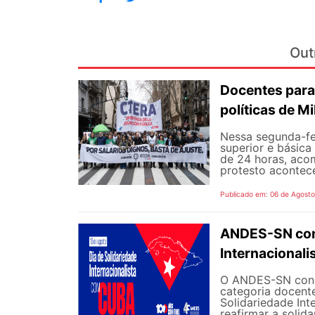
Out
Docentes para
políticas de Mi
Nessa segunda-fe
superior e básica
de 24 horas, aco
protesto aconteceu
Publicado em: 06 de Agost
ANDES-SN conv
Internacional
O ANDES-SN concl
categoria docente
Solidariedade Int
reafirmar a solida