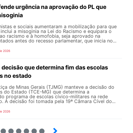
nde urgência na aprovação do PL que
misoginia
istas e sociais aumentaram a mobilização para que
inclui a misoginia na Lei do Racismo e equipara o
 ao racismo e à homofobia, seja aprovado na
dos antes do recesso parlamentar, que inicia no...
de 2026
ecisão que determina fim das escolas
es no estado
stiça de Minas Gerais (TJMG) manteve a decisão do
as do Estado (TCE-MG) que determina a
o programa de escolas cívico-militares na rede
o. A decisão foi tomada pela 19ª Câmara Cível do...
de 2026
4
5
6
7
8
9