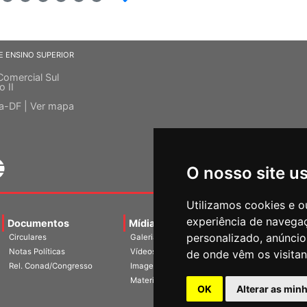
E ENSINO SUPERIOR
Comercial Sul
o II
ia-DF |
Ver mapa
O nosso site u
Utilizamos cookies e o
experiência de navega
Documentos
Mídias
Agenda
Notíci
personalizado, anúncios
Circulares
Galerias
Notas Políticas
Vídeos
de onde vêm os visitan
Rel. Conad/Congresso
Imagens
Materiais
OK
Alterar as min