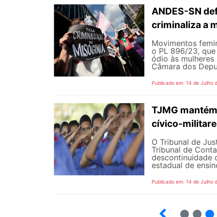
ANDES-SN defe
criminaliza a 
Movimentos femin
o PL 896/23, que 
ódio às mulheres
Câmara dos Deputa
Publicado em: 14 de Julho 
TJMG mantém d
cívico-militar
O Tribunal de Ju
Tribunal de Cont
descontinuidade d
estadual de ensin
Publicado em: 14 de Julho 
2
3