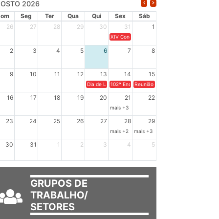
OSTO 2026
Dom
Seg
Ter
Qua
Qui
Sex
Sáb
26
27
28
29
30
31
1
XIV Congresso Brasileiro de Pesquisadores(a
2
3
4
5
6
7
8
9
10
11
12
13
14
15
Dia de Luta em Defesa de Cuba e da Soberania dos Po
102º Encontro da Regional Leste, “Em terra e
Reunião GTPE.
16
17
18
19
20
21
22
mais +3
23
24
25
26
27
28
29
mais +2
mais +3
30
31
1
2
3
4
5
GRUPOS DE
TRABALHO/
SETORES