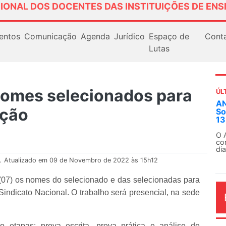
IONAL DOS DOCENTES DAS INSTITUIÇÕES DE ENS
entos
Comunicação
Agenda
Jurídico
Espaço de
Cont
Lutas
omes selecionados para
ÚL
AN
ação
So
13
O 
co
dia
.
Atualizado em 09 de Novembro de 2022 às 15h12
07) os nomes do selecionado e das selecionadas para
ndicato Nacional. O trabalho será presencial, na sede
 etapas: prova escrita, prova prática e análise de