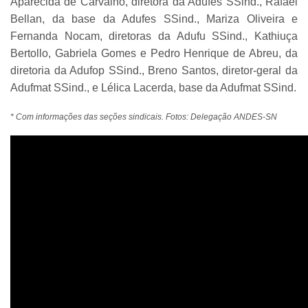
Aparecida de Carvalho, diretora da Adufes SSind., Rafael
Bellan, da base da Adufes SSind., Mariza Oliveira e
Fernanda Nocam, diretoras da Adufu SSind., Kathiuça
Bertollo, Gabriela Gomes e Pedro Henrique de Abreu, da
diretoria da Adufop SSind., Breno Santos, diretor-geral da
Adufmat SSind., e Lélica Lacerda, base da Adufmat SSind.
* Com informações das seções sindicais. Fotos: Delegação ANDES-SN