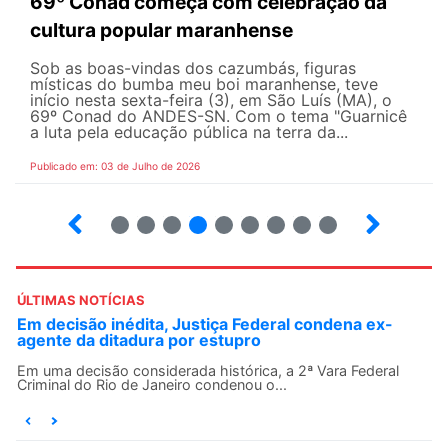
69º Conad começa com celebração da
cultura popular maranhense
Sob as boas-vindas dos cazumbás, figuras
místicas do bumba meu boi maranhense, teve
início nesta sexta-feira (3), em São Luís (MA), o
69º Conad do ANDES-SN. Com o tema "Guarnicê
a luta pela educação pública na terra da...
Publicado em: 03 de Julho de 2026
2
3
4
5
6
7
8
9
ÚLTIMAS NOTÍCIAS
Em decisão inédita, Justiça Federal condena ex-
agente da ditadura por estupro
Em uma decisão considerada histórica, a 2ª Vara Federal
Criminal do Rio de Janeiro condenou o...