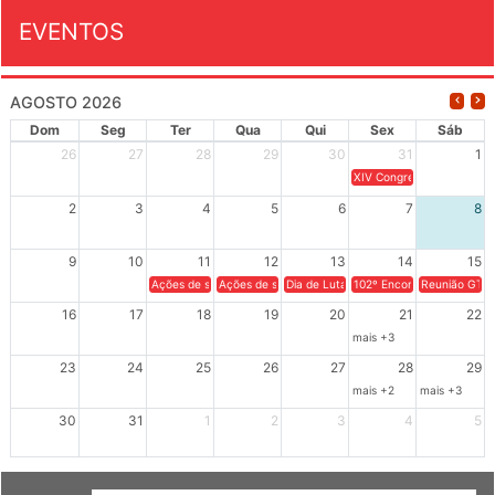
EVENTOS
AGOSTO 2026
Dom
Seg
Ter
Qua
Qui
Sex
Sáb
26
27
28
29
30
31
1
XIV Congresso Brasileiro 
2
3
4
5
6
7
8
9
10
11
12
13
14
15
Ações de solidariedade a Cuba no Rio Grande do Sul - 100 anos 
Ações de solidariedade a Cuba no Rio Grande do Su
Dia de Luta em Defesa de Cuba e da S
102º Encontro da Regional
Reunião GTPE
16
17
18
19
20
21
22
mais +3
23
24
25
26
27
28
29
mais +2
mais +3
30
31
1
2
3
4
5