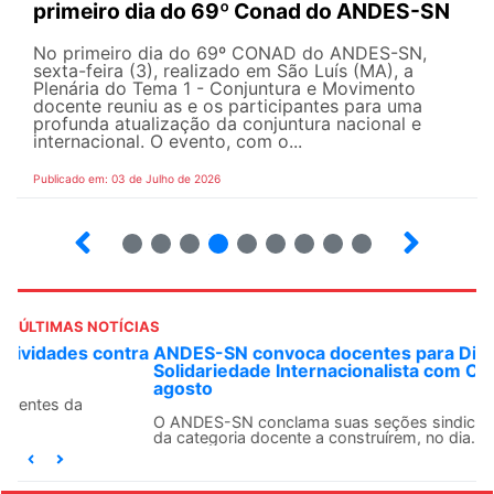
primeiro dia do 69º Conad do ANDES-SN
No primeiro dia do 69º CONAD do ANDES-SN,
sexta-feira (3), realizado em São Luís (MA), a
Plenária do Tema 1 - Conjuntura e Movimento
docente reuniu as e os participantes para uma
profunda atualização da conjuntura nacional e
internacional. O evento, com o...
Publicado em: 03 de Julho de 2026
2
3
4
5
6
7
8
9
ÚLTIMAS NOTÍCIAS
ANDES-SN convoca docentes para Dia de
Solidariedade Internacionalista com Cuba em 13 de
agosto
O ANDES-SN conclama suas seções sindicais e o conjunto
da categoria docente a construírem, no dia...