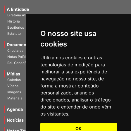
Universidade e Sociedade
A Entidade
Diretoria Atual
História
O nosso site usa
Escritórios
Estatuto
cookies
Documentos
Circulares
Utilizamos cookies e outras
Notas Políticas
tecnologias de medição para
Rel. Conad/Congresso
melhorar a sua experiência de
navegação no nosso site, de
Mídias
Galerias
forma a mostrar conteúdo
Vídeos
personalizado, anúncios
Imagens
direcionados, analisar o tráfego
Materiais
do site e entender de onde vêm
os visitantes.
Agenda
Notícias
OK