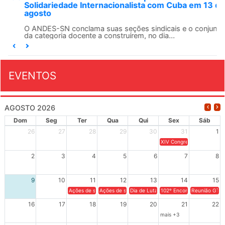
Solidariedade Internacionalista com Cuba em 13 de
agosto
O ANDES-SN conclama suas seções sindicais e o conjunto
da categoria docente a construírem, no dia...
EVENTOS
AGOSTO 2026
Dom
Seg
Ter
Qua
Qui
Sex
Sáb
26
27
28
29
30
31
1
XIV Congresso Brasileiro 
2
3
4
5
6
7
8
9
10
11
12
13
14
15
Ações de solidariedade a Cuba no Rio Grande do Sul - 100 anos 
Ações de solidariedade a Cuba no Rio Grande do Su
Dia de Luta em Defesa de Cuba e da S
102º Encontro da Regional
Reunião GTPE
16
17
18
19
20
21
22
mais +3