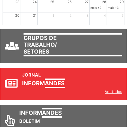
23
24
25
26
27
28
29
mais +2
mais +3
30
31
1
2
3
4
5
GRUPOS DE
TRABALHO/
SETORES
JORNAL
INFORM
ANDES
Ver todos
INFORM
ANDES
BOLETIM