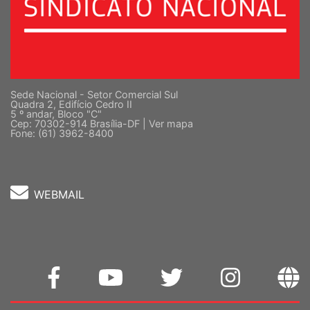
Sede Nacional - Setor Comercial Sul
Quadra 2, Edifício Cedro II
5 º andar, Bloco "C"
Cep: 70302-914 Brasília-DF |
Ver mapa
Fone: (61) 3962-8400
WEBMAIL