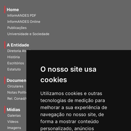
Home
InformANDES PDF
InformANDES Online
Publicações
Universidade e Sociedade
A Entidade
Diretoria Atual
História
O nosso site usa
Escritórios
Estatuto
cookies
Documentos
Circulares
Utilizamos cookies e outras
Notas Políticas
tecnologias de medição para
Rel. Conad/Congresso
melhorar a sua experiência de
navegação no nosso site, de
Mídias
Galerias
forma a mostrar conteúdo
Vídeos
personalizado, anúncios