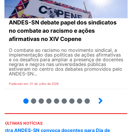
ANDES-SN debate papel dos sindicatos
no combate ao racismo e ações
afirmativas no XIV Copene
O combate ao racismo no movimento sindical, a
implementação das políticas de ações afirmativas
e os desafios para ampliar a presença de docentes
negras e negros nas universidades públicas
estiveram no centro dos debates promovidos pelo
ANDES-SN...
Publicado em: 31 de Julho de 2026
2
3
4
5
6
7
8
9
ÚLTIMAS NOTÍCIAS
ANDES-SN convoca docentes para Dia de