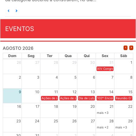
EVENTOS
AGOSTO 2026
Dom
Seg
Ter
Qua
Qui
Sex
Sáb
26
27
28
29
30
31
1
XIV Congresso Brasileiro 
2
3
4
5
6
7
8
9
10
11
12
13
14
15
Ações de solidariedade a Cuba no Rio Grande do Sul - 100 anos 
Ações de solidariedade a Cuba no Rio Grande do Su
Dia de Luta em Defesa de Cuba e da S
102º Encontro da Regional
Reunião GTPE
16
17
18
19
20
21
22
mais +3
23
24
25
26
27
28
29
mais +2
mais +3
30
31
1
2
3
4
5