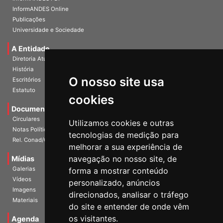
InformANDES Online
Publicações
Universidade e Sociedade
A Entidade
Diretoria Atual
História
O nosso site usa
Escritórios
Estatuto
cookies
Documentos
Circulares
Utilizamos cookies e outras
Notas Políticas
tecnologias de medição para
Rel. Conad/Congresso
melhorar a sua experiência de
navegação no nosso site, de
Mídias
Galerias
forma a mostrar conteúdo
Vídeos
personalizado, anúncios
Imagens
direcionados, analisar o tráfego
Materiais
do site e entender de onde vêm
os visitantes.
Agenda