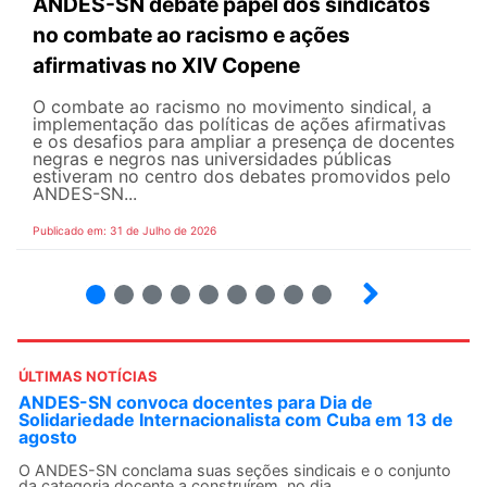
ANDES-SN debate papel dos sindicatos
no combate ao racismo e ações
afirmativas no XIV Copene
O combate ao racismo no movimento sindical, a
implementação das políticas de ações afirmativas
e os desafios para ampliar a presença de docentes
negras e negros nas universidades públicas
estiveram no centro dos debates promovidos pelo
ANDES-SN...
Publicado em: 31 de Julho de 2026
2
3
4
5
6
7
8
9
ÚLTIMAS NOTÍCIAS
ANDES-SN convoca docentes para Dia de
Solidariedade Internacionalista com Cuba em 13 de
agosto
O ANDES-SN conclama suas seções sindicais e o conjunto
da categoria docente a construírem, no dia...