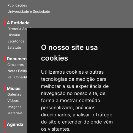
Publicações
Universidade e Sociedade
A Entidade
Diretoria Atual
História
Escritórios
Estatuto
O nosso site usa
Documentos
cookies
Circulares
Notas Políticas
Utilizamos cookies e outras
Rel. Conad/Congresso
tecnologias de medição para
Mídias
melhorar a sua experiência de
Galerias
navegação no nosso site, de
Vídeos
forma a mostrar conteúdo
Imagens
personalizado, anúncios
Materiais
direcionados, analisar o tráfego
Agenda
do site e entender de onde vêm
os visitantes.
Notícias