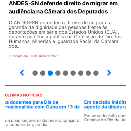
ANDES-SN defende direito de migrar em
audiência na Câmara dos Deputados
O ANDES-SN defendeu o direito de migrar e a
garantia da dignidade das pessoas frente às
deportações em série dos Estados Unidos (EUA),
durante audiência pública na Comissão de Direitos
Humanos, Minorias e Igualdade Racial da Câmara
dos...
Publicado em: 09 de Julho de 2026
2
3
4
5
6
7
8
9
ÚLTIMAS NOTÍCIAS
Em decisão inédita, Justiça Federal condena ex-
agente da ditadura por estupro
Em uma decisão considerada histórica, a 2ª Vara Federal
Criminal do Rio de Janeiro condenou o...